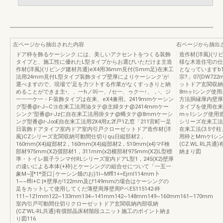
左ページから抽出された内容
右ページから抽出
ドア枠を飾るケーシンク.には、美しいアクセントをつくる装飾
造作材(洋風)(
タイプと、施工性に優れたL型タイプからお選びいただけま主造
様な木造住宅の仕
作材(洋風)(リビング建材共通)eX4用36mm見付(Smm足)在来工
となっていますb1_
法用24mm見付L型タイプ装飾タイプ壁厚によりケーシンク‘が
宗?」07(DW72
選べますので、現場で‘足を力ツ卜する作業がなくすっきりと納
ットドア玄関収納[-
めることができま主•、、一hノ叫一、/セ一、ゥク一↑、，-、ジ
8mヶlシング使用
一一一ケ一・F-装飾タイプは在来、eX4兼用。2419mmケーシン
方法胴縁厚内壁厚
グ型番@r-J~Cヨ在来工法用油タテ@主婦タナ@2414mmケー
タイプを使用在来工
シンク'型番@r-Jz仁自在来工法用掛タナ@蝿タテ@8mmケーシ
mヶlシング使用
ング型番@r-J∞E自在来工法用2X4用z;2f戸1Z;窓「211宮町一足
シリーズ在来工法平
日装飾ドアタイフ室内ドア室内引戸クローゼットドア造作材(洋
在来工法(3.5寸
風)CZシリーズ玄関収納可動間仕切りqu日縦部材2，
用枠とMmケlシ
160mm(X4)縦部材2，160mm(X4)縦部材2，510mm(x4)マF検
(CZ.WL.RL
部材975mm(X2)償部材1，311mm(x2)横部材975mm(X2)L型標
納まり図
準・トイレ親子ランマ付RLシリーズ室内ドアL型1，245(X2)壁厚
の違いによる本体(+枠)とケーシングの組合せについて「一五一
象M~][*1*歪口￨ケーシン畑のお)1I~Mffl1+=Ejrnl114mm卜
1~~ffll+C:|※壁厚が122mm及び149mmの場合はケーシングの
足をカッ卜して使用してくだ薄壁周厚壁周PベE5115142-枠
111~121mm122~133mm134~141mm142~148mm149~160mm161~170mm
室内引戸可動間仕切りクローゼットドア玄関収納内部収納
(CZ'WL-RL共通)有償部晶床材階段ユニット施工のポイント納ま
り図116