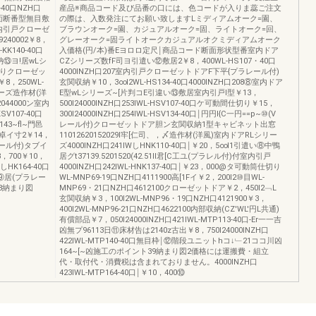
-40口NZH口
産品※商品コード及び品番の口には、色コードが入りま蕊ご注文
~面断番型無目敷
の際は、入数発注にてお願い致しますLミディアムオーク=園、
内引戸クローゼ
ブラウンオーク=園、カジュアルオーク=固、ライトオーク=回、
9240002￥8，
グレーオーク=固ライトオークカジュアルオクミディアムオーク
KK140-40口
入価格(円/本)番Eヨロロ定尺￨商品コード断面形状型番室内ドア
収納⑬ヨ!居wLシ
CZシリーズ数fF司ヨ引遣い⑫敷居2￥8，400WL-HS107・40口
切りクローゼッ
4000INZH口207室内引戸クローゼットドアF下平{プラレール付)
，250WL-
玄関収納￥10，3∞I2WL-HS134-40口4000INZH口208⑧室内ドア
シリーズ造作材(洋
E型wLシリーズ~[片判コE引違い⑬敷居室内引戸I型￥13，
044000ン室内
500I24000INZH口253IWL-HSV107-40口ケ可動間仕切り￥15，
V107-40口
300I24000INZH口254IWL-HSV134-40口￨円円l{C一円==p~⑩(V
43~fl~門邑
レール付)クローゼットドア胆ン玄関収納1型キャビネット出窓
ユτ卓イ寸2￥14，
11012620152029I牢[仁司、，〆造作材(洋風)室内ドアRLシリー
(Vレール付)タブイ
ズ4000INZH口241IWしHNK110-40口￨￥20，5∞I1引遣い⑧中鴨
，700￥10，
居グt37139.5201520(42.51II君[C工ユ(プラレル付)付室内引戸
WしHK164-40口
4000INZH口242IWL-HNK137-40口￨￥23，000@タ可動筒仕切り
0@⑨居(プラレー
WL-MNP69-19口NZH口4111900高[1Fイ￥2，200I2⑩目WL-
8納まり図
MNP69・21口NZH口4612100クローゼットドア￥2，450I2﹁L
玄関収納￥3，100I2WL-MNP96・19口NZH口4121900￥3，
400I2WL-MNP96-21口NZH口4622100内部収納(CZ'WL'円L共通)
有償部品￥7，050I24000INZH口421IWL-MTP113-40口-Er一一吉
凶無プ96113日⑪床材告は2140z古出￥8，750I24000INZH口
422IWL-MTP140-40口無目枠￨⑫階段ユニットhコ↓﹂21ココ川凶
164~[~凶施工のポイント39納まり図2価格には運搬費・組立
代・取付代・消費税は含まれておりません。4000INZH口
423IWL-MTP164-40口￨￥10，400⑩