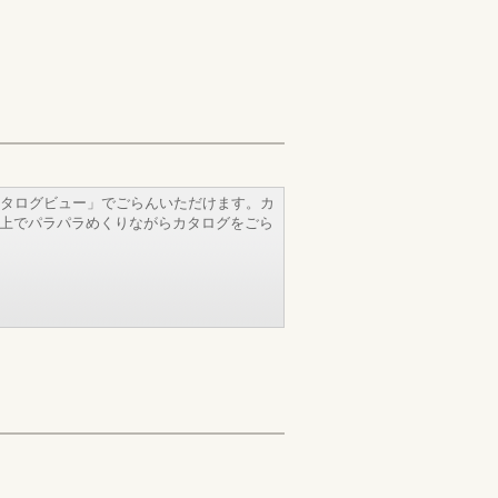
タログビュー」でごらんいただけます。カ
b上でパラパラめくりながらカタログをごら