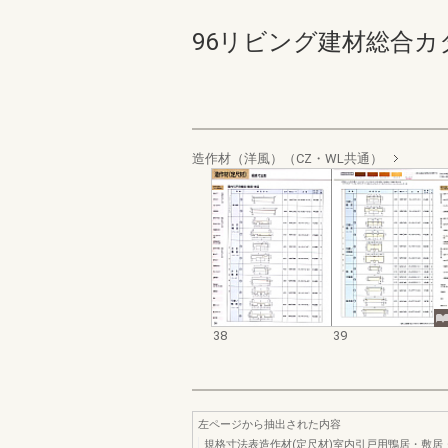
96リビング建材総合カタログ 
造作材（洋風）（CZ・WL共通）
38
39
左ページから抽出された内容
規格寸法表造作材(定尺材)室内引戸用鴨居・敷居