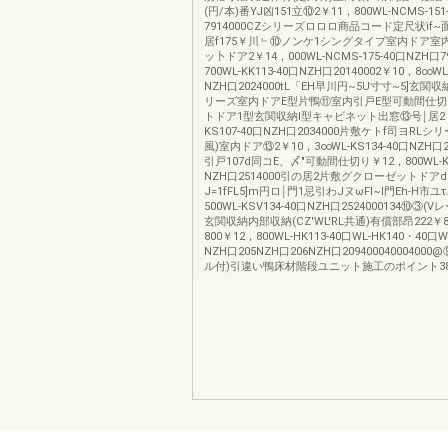
(円/本)番YJ凶151立⑩2￥11，800WL-NCMS-151
7914000CZシリーズロロロ商品コード定尺状ìf
居f175￥川﹄⑩ノンケ1シングタイプ室内ドア室
ッ卜ドア2￥14，000WL-NCMS-175-40口NZH口7
700WL-KK113-40口NZH口20140002￥10，8∞WL-
NZH口2024000tL「EH早川円~5U寸寸~5]玄関
リーズ室内ドアE型片鴨⑪室内引戸E型可動間仕
トドア1型玄関収納I型キャビネット出窓⑬号￨居2￥8
KS107-40口NZH口2034000片敷ケトf司ヨRL
風)室内ドア⑬2￥10，3∞WL-KS134-40口NZH口2
引戸107d同コE、〆"可動間仕切り￥12，800WL-KS
NZH口2514000引の居2片敷グクローゼットドアd1
J=1fFL5]m円ロ￨門1忌引わJヌωFl~I門Eh-H市
500WL-KSV134-40口NZH口2524000134⑩③
玄関収納内部収納(CZ'WL'RL共通)有償部昂222￥8
800￥12，800WL-HK113-40口WL-HK140・40口
NZH口205NZH口206NZH口20940004000400
ル付)引違い鴨床材階段ユニット施工のポイント3