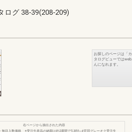
38-39(208-209)
お探しのページは「カ
タログビューではwe
んになれます。
右ページから抽出された内容
・無目入数価格
※受注生産晶の納期は約2週間で弘Bfñ~ê官同グレーオク受注生