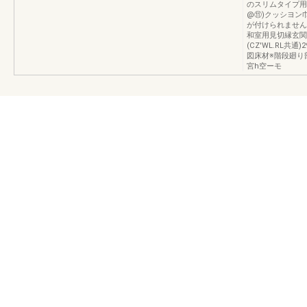
のスリムタイプ用
@⑪)クッシヨン
が付けられません
和室用見切縁玄関
(CZ'WL.RL
図床材※階段廻り
宮h空ーモ