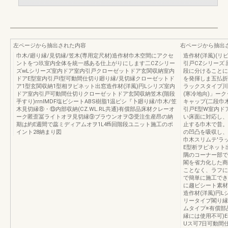
左ページから抽出された内容
右ページから抽出
巾木/廻り縁/見切縁/笠木(専用定尺材)造作材巾木空間にアクセ
造作材(洋風)(
ントをつ玖室内全体を統一感ある仕上がりにします二CZシリー
引戸CZシリーズ
ズwLシリーズ室内ドア室内引戸クローゼットドア玄関収納室内
段に分けることに
ドアE型室内引戸I型可動間仕切り廻り縁/見切縁クローゼットド
を発揮しま五払折
ア1型玄関収納1型相ヲピネット出窓造作材(洋風)円Lシリズ室内
ラックスタイプ川
ドア室内引戸可動間仕切りクローゼットドア玄関収納笠木(階段
(寒冷地向)」ーク
手すり)rrnlMDF塩ビシートABS樹脂1温ピシ『卜廻り縁/巾木/笠
キャップ(二段巾
木見切縁⑧・⑬内部収納(CZ.WL.RL共通)有償部品床材クレーオ
引戸E型W室内ド
ーク匿歪冨ライトオヲ見切縁⑨ブラウンオヲ③受注生産昂の納
い床面に対応し、
期は約E週間で蕊ミディアムオヲ1L4ffi回階段ユニット施工のポ
止する巾木で昔。
イント28納まり図
の凹凸を吸収し、
巾木スリムテ'ラ
E型析ヲピネット
隅のコーナー部で
閣を省力化した商
ことなく、ラフに
で簡単に施工でき
に趨ビシート素材
造作材(洋風)円L
リータイプ閣り縁
ムタイプ※有償部
縁には使用不可)E
Uス可7日可動間