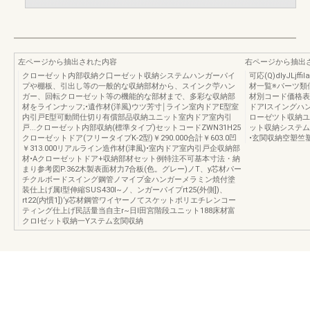
左ページから抽出された内容
右ページから抽出
クローゼット内部収納ク口ーゼット収納システムハンガーパイ
可応(Q)dlyJLj
プや棚板、引出し等の一般的な収納部材から、スインク苧ハン
材一覧※パーツ類
ガー、回転クローゼット等の機能的な部材まで、多彩な収納部
材別コード価格表
材をラインナッフ;•遺作材(洋風)ウツ芳寸￨ライン室内ドアE型室
ドアlスイングハ
内引戸E型可動間仕切り有償部品収納ユニット室内ドア室内引
ローゼツト収納ユ
戸...クローゼット内部収納(標準タイプ)セットコードZWN31H25
ット収納システム
クローゼットドア(フリータイプK-2型)￥290.000合計￥603.0凹
•玄関収納空塑竺
￥313.000リアルライン造作材(津風)•室内ドア室内引戸企収納部
材•Aクローゼットドア+収納部材セット例特注不可基本寸法・納
まり参考図P.362木製表面材力7合板(色。グレー)ノT、y芯材パー
チクルボードスイング鋼管ノマイプ金ハンガーメラミン焼付塗
装仕上げ属I型伸縮SUS430I~ノ、ンガーパイプrt25(外側])、
rt22(内慣1])‘y芯材鋼管ワイヤーノてスケットポリエチレンコー
ティング仕上げ民話量当自主r~日l田宮階段ユニット188床材富
クロlゼット収納一Yステム玄関収納