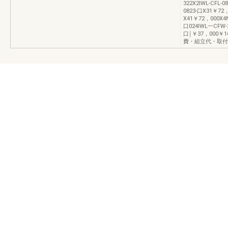
322X2IWL-CFL-
0823-口X31￥72，
X41￥72，000X4
口024IWL一CFW-
口￨￥37，000￥1
費・組立代・取付