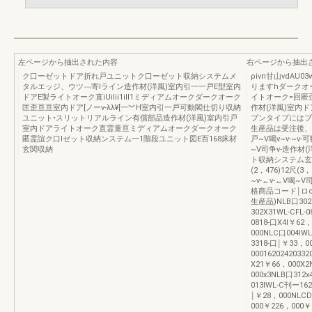
左ページから抽出された内容
右ページから抽出
ク口ーゼットドア折れ戸ユニットク口ーゼット収納システムメ
ρivn甘山vdA
タルエッジ、ウツ﹁寄lライン造作材(洋風)室内引一一戸E型室内
りますhダークオ
ドアE製ライトオーク直iUilii1ill1ミディアムオークダークオーク
イトオーク=回匿
匡歪亘亘室内ドア[ノーv-λλ¥[一︾H室内引一戸可動閣仕切り収納
作材(洋風)室内
ユニット•スリットリアルライン有償部品造作材(洋風)室内引戸
プンタイプにはブ
室内ドアライトオーク直霊童亘ミディアムオークダークオーク
生産品は受注後、
匿霊誼ク口lゼット収納ンステム一1階段ユニット図E百168床材
戸~V喝v~v-~v
玄関収納
~V司争v-造作材
ト収納システム玄関
(2，476)12尺(3，
~v-←v-←V喝
格商品コード￨ロcロ
生産品)NLB口302X
302X31WL-CFL-
0818-口X4I￥62
000NLC口004IW
3318-口￨￥33，0
0001620242033
X21￥66，000X2
000x3NLB口312x
013IWL-C刊ー16
￨￥28，000NLCD
000￥226，000￥