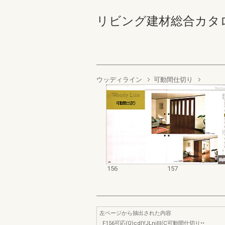
リビング建材総合カタログ’94
ウッディライン
可動間仕切り
156
157
左ページから抽出された内容
F156可応(Q)cdlYJLnilll(C可動間仕切り••