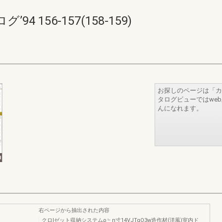
 156-157(158-159)
お探しのページは「カ
タログビューではwe
んになれます。
右ページから抽出された内容
クロlゼット収納システムρ﹄n寸14VJTqO3w造作材(洋風)室内ド