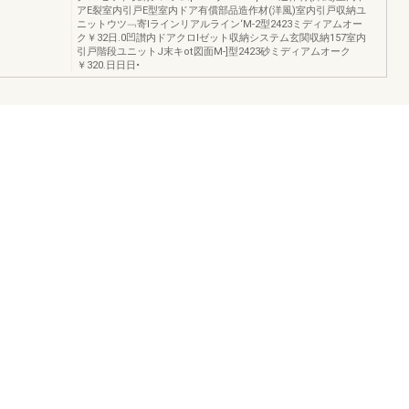
アE裂室内引戸E型室内ドア有償部品造作材(洋風)室内引戸収納ユ
ニットウツ﹁寄lラインリアルライン‘M-2型2423ミディアムオー
ク￥32日.0凹讃内ドアクロlゼット収納システム玄関収納157室内
引戸階段ユニットJ末キot図面M-]型2423砂ミディアムオーク
￥320.日日日•