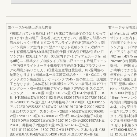
左ページから抽出された内容
右ページから抽出
※掲載されている商晶は'94年9月末にて販売終了の予定となって
ρHVnτ山γd計
おりますL室内引戸F落ち着いたたたずまいでL部屋から部屋への
寸￨ライン室内ド
流れをしっくり整えます二•リアルライン造作材(洋風)ウツ﹃寄l
で現場で足をカッ
ライン意内ドア室内ドアE型クロ1ゼット収納システム収納ユニ
シングセット(本
ット有償部品遺作材(津風)苛動間仕切り室内引戸E型A引遣い戸
内ドア片引き用縦部
ソシアル(H20日日)￥188，000室内ドア•ミディアム芳一ヲfm回
782mm(xl)975
もilffi{~~~標準タイプ巾狭タイプ引違い戸ユニット片引戸ユニッ
782mm(x2)
ト室内引戸ライトオーヲ全機種受注生産昂(HT-2はブラフンオー
採用。・戸車lま
クの用意がありません。)③受注生産昂は受注後、約2週間位の
が簡単にできま弘
納期となりますb回司本体一加工済完成品枠・・・0・0加工，斉
年変化によって枠
ノックダウン製品(但し、ケーシンク'の45・留の加工は、現場施
すき闘が発生しま
工となります。)本体芯材￨針葉樹桟木フ7"/シユ表面材￨塩ビワイ
豆亙1壁厚の違い
ピングシート引手真鎗機種デザイン幅高さDWWDHHスクヱア、
iゼット収納システ
スタンダード181710孟DH孟18001757孟H豆1847片横裕子、HS-
￥89.000•片
8、HT-2566豆DW亘9001152:量W孟18201957針亘2047201910孟
18mmケーンンク
DH~2000511757孟H亘1847戸井桁格子181710豆DH亘1800ソシ
有償部口問規格価
アル792亘DW孟8321604孟W孟1684201910亘DH孟20001957孟
本体、枠を受注生
H豆2047スクエア、スタンダード2枚建ド66孟DW孟9001060亘
一覧*印はブラウ
W亘1728181710亘DH~18001757豆H豆1847違51横格子4枚建
タイプ造作材(洋風
1566亘DW豆9002076豆W豆3412201910~DH吾20001957孟H豆
シアル井桁格子償
2047L、井桁格子2枚建持38孟DW豆8781614~五W亘
ロlゼット収納シス
16741811710孟DH~18001757孟H亘1847FソシアJレ4枚建ド38
￥77.000HI.800￥
孟DW豆8783184孟W孟3304201910亘DH亘20001957吾H孟
日H2.0日日￥89.00