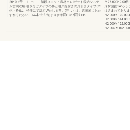
2047tb苦~~i~m;~~1階段ユニット床材クロlゼット収納システ
￥73.000H2.00
ム玄関収納-引き分けタイプの枠と引戸錠付きの片引きタイプ(本
床材図面145ソ
体・枠)は、特注にて対応L¥たしま昔。(詳しくは、営業所におた
は含まれておりません
すねください。)基本寸法/納まり参考図P.357図誼144
H2.000￥170.0
H2.000￥144.0
H2.000￥122.00
H2.00C￥102.0