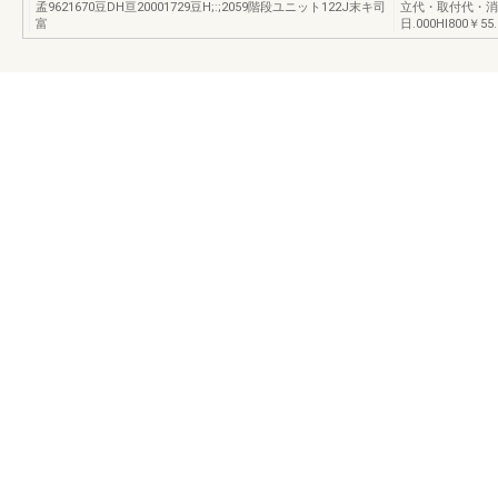
孟9621670豆DH亘20001729豆H;:;2059階段ユニット122J末キ司
立代・取付代・消
富
日.000HI800￥55