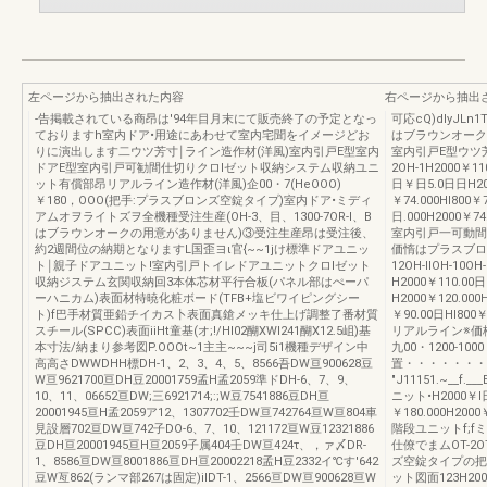
左ページから抽出された内容
右ページから抽出
-告掲載されている商昂は'94年目月末にて販売終了の予定となっ
可応cQ)dlyJL
ておりますh室内ドア•用途にあわせて室内宅聞をイメージどお
はブラウンオーク
りに演出します二ウツ芳寸￨ライン造作材(洋風)室内引戸E型室内
室内引戸E型ウツ芳寸￨
ドアE型室内引戸可勧間仕切りクロlゼット収納システム収納ユニ
2OH-1H2000￥1
ット有償部昂リアルライン造作材(洋風)企00・7(HeOOO)
日￥日5.0日日H20
￥180，OOO(把手:プラスブロンズ空錠タイプ)室内ドア•ミディ
￥74.000HI800￥
アムオヲライトズヲ全機種受注生産(OH-3、目、1300-7OR-l、B
日.000H2000￥74.
はブラウンオークの用意がありません)③受注生産昂は受注後、
室内引戸一可動間
約2週間位の納期となりますL国歪ヨι官{~~1jけ標準ドアユニッ
価惰はプラスブロン
ト￨親子ドアユニット!室内引戸トイレドアユニットクロlゼット
12OH-llOH-10
収納ジステム玄関収納回3本体芯材平行合板(パネル部はぺーパ
H2000￥110.00日
ーハニカム)表面材特暁化粧ボード(TFB+塩ビワイピングシー
H2000￥120.000
ト)f巴手材質亜鉛チイカス卜表面真鎗メッキ仕上げ調整了番材質
￥90.00日HI8
スチール(SPCC)表面iiHt童基(オ;!/HI02醐XWI241醐X12.5岨)基
リアルライン※価
本寸法/納まり参考図P.OOOt~1主主~~~j司5i1機種デザイン中
九00・1200-1000
高高さDWWDHH標DH-1、2、3、4、5、8566吾DW亘900628豆
置・・・・・・・・
W亘9621700亘DH豆20001759孟H孟2059準ドDH-6、7、9、
"J11151.~__f._
10、11、06652亘DW;三6921714;:;W豆7541886豆DH亘
ニット•H2000￥l日
20001945亘H孟2059ア12、1307702壬DW亘742764亘W亘804車
￥180.000H2
見設層702亘DW亘742子DO-6、7、10、121172亘W豆12321886
階段ユニットf;
豆DH亘20001945亘H亘2059子属404壬DW亘424τ、，ァ〆DR-
仕僚でまムOT-2
1、8586亘DW亘8001886亘DH亘20002218孟H豆2332イ℃す'642
ズ空錠タイプの把
豆W亙862(ランマ部267は固定)iIDT-1、2566亘DW亘900628亘W
ット図面123H200