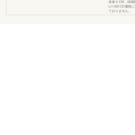
本体￥159，000
lJ.l:llID1
ておりません。