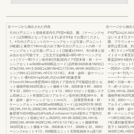
左ページから抽出された内容
右ページから抽出
引分け戸ユニット規格表室内引戸E型※画語、圏、￨ケーシンクセ
P匂門以τ山VJA
ット￨は別梱包となっておりますL必ず0-8までお選びくださし
はいります己ダー
1。※引分け戸ユニットのケーシングセットは引違い戸ユニット
園、ブラウンオー
(4枚建)と兼用で18mm足のみで曳※引分け戸ユニットの枠・ケ
産昂は受注後、約
ーシングセットは引違い戸ユニット(2枚建)のHH-l、9の本体と組
﹃寄￨ライン※写
み合わせが可能です。ご注文方法@唾函+8同+81ケーシングセ
イトオータ軍歪豆
ット￨ウツ一寄lライン造作材(洋風)室内ドアE型本体・粋・ケー
匿盃誼WH-6室
シングセットw3428Dwl858商品コード￨品呼称3420本体1NHD口
ーシンク‘セット1
073x21WL-HH-2-2000口x2枠1NHE口1721WL-WHW-3420S口ケー
一閃同3一ロ問一
シングINHJ口2231WL-HFCS-12-19口。本体・@枠・@ケーシン
一↓y一4一刊九一-
ク‘セット•番HIDH-lqdQdRJ勾ζnU84F3対象壁厚
一一一?一ヤ一一
l11mm3139mm簿壁周WH-2室内ドア室内引戸可動閤仕切り-セ
枠町一川体一本一番対
ット価格呼称3420写真セット価格￥134，000本体￥89，000ヰ
マ﹁町•クロlゼット
宇￥32，000ケーシングセット￥13，000クロlゼット収納システ
口WL-HH-6L-20
ム収納ユニット有償部口出リアルライン造作材(津風)WH-5•。本
価格呼称3420写真
体・@枠・@ケーシンク‘セットmm川、.，訓薄壁用本体・枠・
￥32，000ケー
ケーシングセットw3428Dwl858商品コード￨品3420可F市-5R叩
アルラインWH-
00口WL-HH-5L-2000口WL-WHW-3420S口WL-HFCS-12-19口番対
本体・@枠・@ケー
象壁厚1HIDH唱lqdQdFhd内〆ιnHvanmマphd室内ドア室内引
枠・ケーシングセッ
戸クロlゼット収納どAテム3420可L-HH-5R-2000口WL-HH-5L-
ー10R引00口WL-HH
2000口WL-WHW-3420F口WL-HFCS-12-19口-セット価格呼称
19口番対象壁厚IHI
3420写真セット価格￥156，000本体￥111，000枠>(.32，000ケ
吾ヲト3420可L-HH-
ーシンクeセット￥13，000階段ユニット玄関収納床ネcj富120
3420F口WL-H