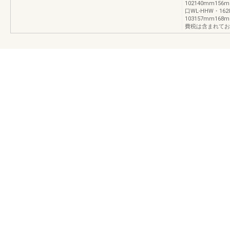
102140mm156m
口WL-HHW・162
103157mm1
費税は含まれてお