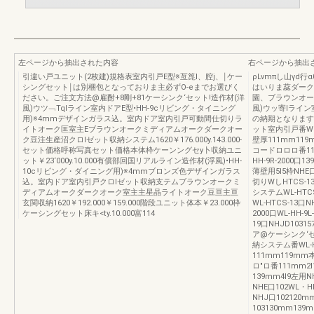
左ページから抽出された内容
右ページから抽出
引違い戸ユニット(2枚建)規格表室内引戸E型※亙箆l、腔j、￨ケー
ρLvmπし山γd
シングセット￨は別梱包となっておりま主必ずO-eまでお選びく
はいりま蕊ダーク
ださい。ご注文方法@雇酎+8剛+81ケーシンク‘セット!造作材(洋
園、ブラウンオーク
風)ウツ﹁Tqlライン室内ドアE型•HH-9cリビング・タイニング
風)ウッ寄lライ
用)※4mmデザインガラス込。室内ドア室内引戸可動間仕切りラ
の納期となります
イトオーク匡室主Eブラウンオークミディアムオークダークオー
ット室内引戸番Wし
ク豆注生産沼クロlゼット収納システム1620￥176.000y.143.000-
壁厚111mm119
セット価格呼称写真セット価格本体枠ケーンングセy卜収納ユニ
コードロロロ番111
ット￥23‘000y.10.000有償部回国リアルライン造作材(浮風)•HH-
HH-9R-2000口1
10cリビング・ダイニング用)※4mmブロンズ色デザインガラス
薄壁用5I5枠NHE
込。室内ドア室内引戸クロlゼット収納支テムブラウンオークミ
切りWしHTCS-1
ディアムオークダークオーク室主主星晶ライトオーク豆亘主亘
システムWL-HTC
玄関収納1620￥192.000￥159.000階段ユニット体本￥23.000枠
WL-HTCS-13口
ケーシングセット床キ<ty.10.000富114
2000口WL-HH-9
19口NHJD103
ア@ケーシンク‘
納システム番WL-
111mm119mm
ロ"ロ番111mm2I1
139mm4I9左用N
NHE口102WL・H
NHJ口102120
103130mm13