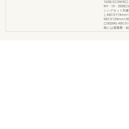
1620LS口INHE口~
KH・10・2000
シングセット対象壁
しKBCS119mm1
KBCS129mm13
口002IWL-KBC
格には運搬費・組