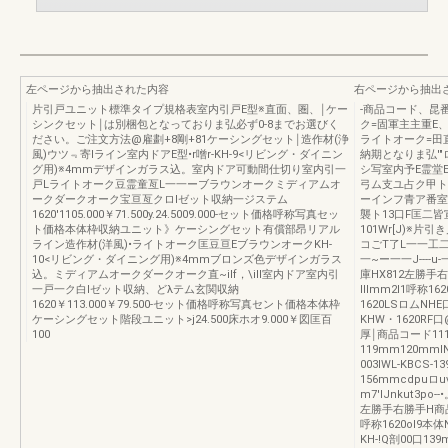
左ページから抽出された内容
右ページから抽出
片引戸ユニット標準タイプ規格表室内引戸E型※直面、圏、￨ケー
-商品コード、昆
シンクセット￨は別梱包となっておりま弘必ず0-8までお選びく
ク=固軍主主重E
ださい。ご注文方法@雇劃+8剛+81ケーシングセット￨造作材(浄
ライトオーク=田
風)ウツ﹃寄lライン室内ドアE型•r噌r-KH-9<リビング・ダイニン
納期となりま弘'"ロ
グ用)※4mmデザインガラス込。室内ドア可動間仕切り室内引一
シ写室内予E霊堂E
戸Lライトオーク豆霊童亙L一一ーブラウンオークミディアムオ
弓ム支ユ占ク甲ト
ークダークオーク宝亘亙クロlゼット収納一ジステム
ーインフ青ア番室
1620'1105.000￥71.500y.24.5009.000-セット価格呼称写真セッ
襲ト13口F匡二
ト価格本体枠収納ユニット》ケーシングセット有償部昂リアル
101Wr[J)※
ライン造作材(洋風)•ライトオーク匡豆亘EブラウンオークKH-
コごT了L一一工
10<リビング・ダイニング用)※4mmブロンズ色デザインガラス
一~ー一一J----
込。ミディアムオークダークオーク直~ilf，\ill室内ドア室内引
庫HX812左勝
一戸一ク白lゼット収納、どλテム玄関収納
lllmm2I1呼称16
1620￥113.000￥79.500-セット価格呼称写真セント価格本体枠
1620LSロムNHE口
ケーシングセット階段ユニット>j24.500床ホオ9.000￥図匡百
KHW・1620R
100
厚￨商品コード111m
119mm120mmIN
003IWL-KBCS-1
156mmcdpuロ
m7'lJnkut3p
左勝手右勝手H商品
呼称1620oI9本体N
KH-!Q剖00口139