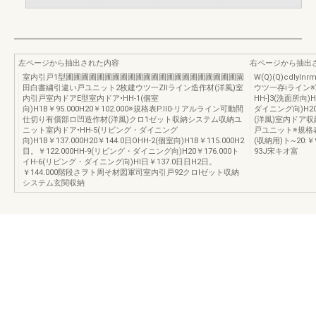
左ページから抽出された内容
右ページから抽出
室内引戸1型圃圃圃圃圃圃圃圃圃圃圃圃圃圃圃圃圃圃圃圃圃圃園
W(Q)(Q)cdl
田白書繍引違い戸ユニット2枚建ウツ一Zllライン造作材(洋風)室
ウツ一存iライン
内引戸室内ドアE型室内ドア•HH-1(個室
HH-]3(洗面所向)H
向)H1B￥95.000H20￥102.000※規格表P.ll0-リアルライン可動間
ダイニング向)H2
仕切り有償部ロ凹造作材(洋風)クロ1ゼット収納システム収納ユ
(洋風)室内ドア
ニット室内ドア•HH-5(リビング・ダイニング
戸ユニット※規格表P
向)H1B￥137.000H20￥144.0日OHH-2(個室向)H1B￥115.000H2
(収納用)ト~20:￥
目。￥122.000HH-9(リビング・ダイニング向)H20￥176.000ト
93J宋キオ富
イH-6(リビング・ダイニング向)Hl日￥137.0日日H2日。
￥144.000階段さヲト周そ材図軍司室内引戸92クロlゼット収納
システム玄関収納