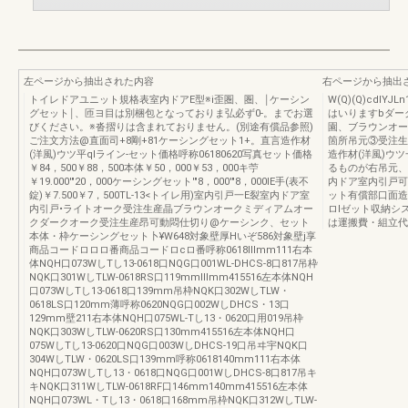
左ページから抽出された内容
右ページから抽出
トイレドアユニット規格表室内ドアE型※i歪圏、圏、￨ケーシン
W(Q)(Q)cdl
グセット￨、匝ヨ目は別梱包となっておりま弘必ず0-。までお選
はいりますbダー
びください。※沓摺りは含まれておりません。(別途有償品参照)
園、ブラウンオー
ご注文方法@直面司+8剛+81ケーシングセット1+。直言造作材
箇所吊元③受注生
(洋風)ウツ平qlライン-セット価格呼称06180620写真セット価格
造作材(洋風)ウ
￥84，500￥88，500本体￥50，000￥53，000キ苧
るものが右吊元、
￥19.000'"20，000ケーシングセット'"8，000'"8，000lE手(表不
内ドア室内引戸可
錠)￥7.500￥7，500TL-13<トイレ用)室内引戸一E裂室内ドア室
ット有償部口面造
内引戸•ライトオーク受注生産晶ブラウンオークミディアムオー
ロlゼット収納シ
クダークオーク受注生産昂可動悶仕切り@ケーシンク、セット
は運搬費・組立代
本体・枠ケーシングセット卜¥W648対象壁厚Hいぞ586対象壁j享
商品コードロロロ番商品コードロcロ番呼称0618lllmm111右本
体NQH口073WしTし13-0618口NQG口001WL-DHCS-8口817吊枠
NQK口301WしTLW-0618RS口119mmlllmm415516左本体NQH
口073WしTし13-0618口139mm吊枠NQK口302WしTLW・
0618LS口120mm薄呼称0620NQG口002WしDHCS・13口
129mm壁211右本体NQH口075WL-Tし13・0620口用019吊枠
NQK口303WしTLW-0620RS口130mm415516左本体NQH口
075WしTし13-0620口NQG口003WしDHCS-19口吊ヰ宇NQK口
304WしTLW・0620LS口139mm呼称0618140mm111右本体
NQH口073WしTし13・0618口NQG口001WしDHCS-8口817吊キ
キNQK口311WしTLW-0618RF口146mm140mm415516左本体
NQH口073WL・Tし13・0618口168mm吊枠NQK口312WしTLW-