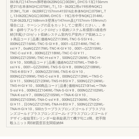
0618LF口147mm厚呼称0620NQG口002WしDHCS-13口156mm
壁211右本体NQH口075WしTし13・0620口用o19吊枠NQK口
313WしTLW・0620RF口157mm415516左本体NQH口075WしT
し13-0620口NQG口003WL-DHCS・19口吊中学NQK口314WL-
TLW-0620LF口168mm③壁厚が147mm及び157mm-159mmの
場合には、ケーシングの足をカッ卜してご使用ください。。本
体・@枠リアルラインクロlゼット収納ジステム有償部ロ曲造作
材(洋風)クロlゼット収納システム室内引戸室内ドア収納ユニッ
ト商品コード￨品番￨価格NQZZ113IWL-TNC-S-SSI￥6，
000NQZZ116IWL-TNC-S-GI￥8，0001~QZZI14IWL-TNC-K-
ssl￥7，0∞NQZZI17IWL-TNC-K-GI￥10，0001~QZZI15IWL-
TNC-C-ssl￥8，000NQZZ118IWL-TNC-C-GI￥11，
500NQZZ125IWL-TNC-H-ssl￥7，500NQZZ126IWL-TNC-H-
GI￥10，500商品コード￨品番￨価絡NQZZ107IWL~TNB-S-
ssl￥6，0001~QZZll0IWL-TNS-S-GI￥8，000NQZZ108IWL-
TNS-K-BSI￥7，000NQZZll1IWL-TNS-K-GI￥10，
000NQZZ109IWL-TNS-C-ssl￥8，000NQZZ112IWLーTNS-C-
GI￥11，500NQZZ123IWL-TNS-H-BSI￥7，500NQZZ124IWL-
TNS-H-GI￥10，500商品コード￨品番￨価格NQZZ10l1wLーTNA-
S-ssl￥6，000NQZZ104IWL-TNA-S-GI￥8，000NQZZ102IWL-
TNA-K-ssl￥7，000NQZZ105IWLーTNA-K-GI￥10，
000NQZZ103IWL-TNA-C-ssl￥8，000NQZZ106IWL-TNA-C-
GI￥11，日ONQZZ121IWL-TNA-H-BSI￥7，500NQZZ122IWL-
TNA-H-GI￥10，500カラープラスブロンズゴールドプラスブロ
ンズゴールドプラスブロンズゴーJレドプラスブロンズゴールド
デザイン錠錠育Eシリンダー錠表錠易刀て機ヲ匂ニz簡。把手階
殴ユニット周E材図歪百玄関収納84