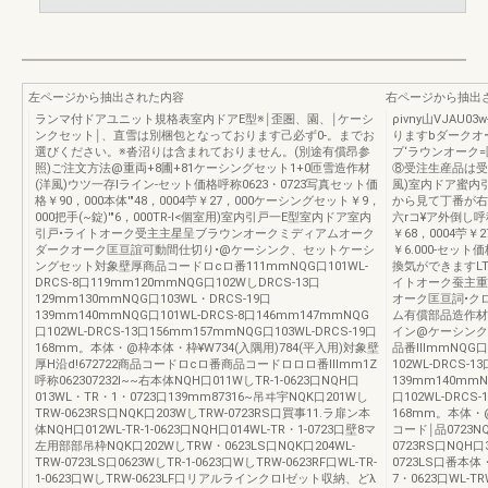
左ページから抽出された内容
右ページから抽出
ランマ付ドアユニット規格表室内ドアE型※￨歪圏、園、￨ケーシ
ρivny山VJA
ンクセット￨、直雪は別梱包となっております己必ず0-。までお
りますbダークオ
選びください。※沓沼りは含まれておりません。(別途有償昂参
プ‘ラウンオーク
照)ご注文方法@重両+8圃+81ケーシングセット1+0匝雪造作材
⑧受注生産品は受
(洋風)ウツ一存lライン-セット価格呼称0623・0723写真セット価
風)室内ドア蜜内
格￥90，000本体'"48，0004苧￥27，000ケーシングセット￥9，
から見て丁番が右
000把手(~錠)'"6，000TR-l<個室用)室内引戸一E型室内ドア室内
六rコ¥ア外倒し呼称
引戸•ライトオーク受主主星呈ブラウンオークミディアムオーク
￥68，0004苧￥
ダークオーク匡亘誼可動間仕切り•@ケーシンク、セットケーシ
￥6.000-セ
ングセット対象壁厚商品コードロcロ番111mmNQG口101WL-
換気ができますL
DRCS-8口119mm120mmNQG口102WしDRCS-13口
イトオーク蚕主重
129mm130mmNQG口103WL・DRCS-19口
オーク匡亘詞•ク
139mm140mmNQG口101WL-DRCS-8口146mm147mmNQG
ム有償部品造作材
口102WL-DRCS-13口156mm157mmNQG口103WL-DRCS-19口
イン@ケーシンク
168mm。本体・@枠本体・枠¥W734(入隅用)784(平入用)対象壁
品番lllmmNQG口
厚H沿d!672722商品コードロcロ番商品コードロロロ番lllmm1Z
102WL-DRCS-
呼称062307232I~~右本体NQH口011WしTR-1-0623口NQH口
139mm140mmN
013WL・TR・1・0723口139mm87316~吊ヰ宇NQK口201Wし
口102WL-DRCS-
TRW-0623RS口NQK口203WしTRW-0723RS口買事11.ラ扉ン本
168mm。本体・@
体NQH口012WL-TR-1-0623口NQH口014WL-TR・1-0723口壁8マ
コード￨品0723NQH
左用部部吊枠NQK口202WしTRW・0623LS口NQK口204WL-
0723RS口NQH口3
TRW-0723LS口0623WしTR-1-0623口WしTRW-0623RF口WL-TR-
0723LS口番本体
1-0623口WしTRW-0623LF口リアルラインクロlゼット収納、どλ
7・0623口WL-TR