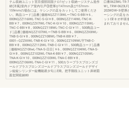
テム収納ユニット宮旦償部回国クロ1ゼット収納一ジステム造作
口番0623WL-TR-
材(洋風)室内ドア室内引戸③壁厚が147mm及び157mm-
WしTRW-0623L
159mmの場合には、ケシングの足をカットしてご使用くださ
202WDW•③壁厚
い。商品コード￨品番￨価格NQZZ113IWLーTNC-S-BBI￥6，
ーシングの足をカ
000NQZZ116IWL-TNC-S-GI￥8，000NQZZ114IWL-TNC-K-
ットI宋キオ81
BBI￥7，000NQZZll7IWL-TNC-K-GI￥10，000NQZZ115IWL-
まれておりません
TNC-C-BBI￥8，000NQZZ118IWL-TNC-C-GI￥11，500商品コー
ド￨品番￨価格NQZZ107IWLーTNB-S-BBI￥6，000NQZZll0IWL-
TNB-S-GI￥8，000NQZZ108IWL-TNB-K-BBI￥7，
0001~QZZlllIWL-TNB-K-GI￥10，000NQZZ109IWL守TNB-C-
BBI￥8，000NQZZ112IWL-TNB-C-GI￥11，500商品コード￨品番
￨価格NQZZ10llwL-TNA-S-日日￨￥6，000NQZZ104IWL-TNA-S-
GI￥8，000NQZZ102IWL-TNA-K-BBI￥7，000NQZZ105IWL-
TNA-K-GI￥10，000NQZZ103IWL-TNA-C-BBI￥8，
000NQZZ106IWL-TNA-C-GI￥11，500カラープラスブロンズゴ
ールドプラスブロンズゴールドプラスブロンズゴールドデザイ
ン錠錠シリンダー錠機能易タ匂ニE簡。把手階段ユニット床材図
面玄関収納80