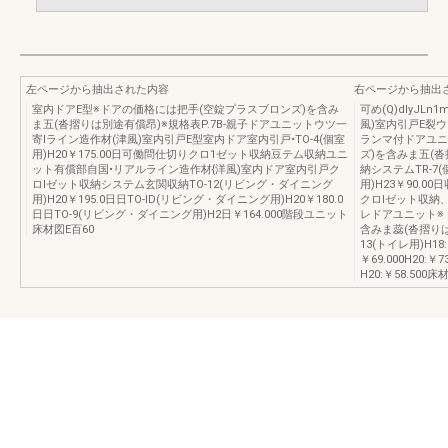
左ページから抽出された内容
右ページから抽出
室内ドアE型※ドアの価格には把手(空錠プラスブロンズ)を含み
可め(Q)dlyJL
ま五(沓摺りは別途有償昂)※規格表P.7B-親子ドアユニットウツ一
風)室内引戸E裂
寄lライン造作材(津風)室内引戸E型室内ドア室内引戸•TO-4(個室
ランマ付ドアユニ
用)H20￥175.00日可働問仕切りクロ1ゼット収納豆テム収納ユニ
ズ)を含みま五(沓
ット有償部自国•リアルライン造作材{洋風)室内ドア室内引戸ク
納システムTR-7(個
ロlゼット収納システム玄関収納TO-12(リビング・ダイニング
用)H23￥90.
用)H20￥195.0日日TO-lD(リビング・ダイニング用)H20￥180.0
クロlゼット収納
日日TO-9(リビング・ダイニング用)H2日￥164.000階段ユニット
レドアユニット※
床材図E百60
含みま蕊(沓摺りは
13(トイレ用)H18:
￥69.000H20:￥7
H20:￥58.500床