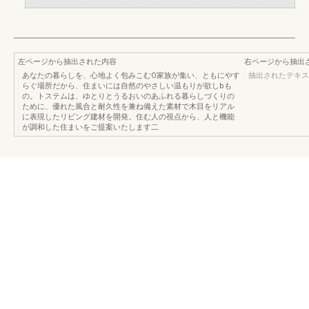
左ページから抽出された内容
右ページから抽出
あなたの暮らしを、心地よく包みこむO家族が集い、ともにやす
抽出されたテキス
らぐ場所だから、住まいには自然のやさしい温もりが欲しbも
の。トステムは、ゆとりとうるおいのあふれる暮らしづくりの
ために、優れた風合と耐久性を兼ね備えた素材で木目をリアル
に表現したリビング建材を開発。住む人の視点から、人と機能
が調和した住まいをご提案いたします二