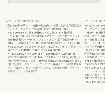
左ページから抽出された内容
右ページから抽出
開口形態別デ予イン・価格一覧室内ドアE型・室内引戸E型個室/
emπ山γdJU03w
リビング・タイニンクY収納向仰のにl•H18￥85.00日
グ・ダイニング向T
H20￥90.000HI8:~日5.00日H20￥90.0日oH18:￥日5即日
りH20￥110日日
H20￥90.日00H20￥93.000標準ドアユニット親子ドアユニット
収納ンステムH20￥1
造作材(洋風)ウツ一寄lライン室内ドア室内引戸可動間仕切りク
ヲト有償部ロ曲トイ
ロlゼット収納システム•H1日￥84.000H20￥89日日日HH-6H1自
司一-一面一H一洗一
￥84.000H20:~89.000HH-5H20￥175瓜刃ランマ付ドア吾ヲト片
ア室内引戸HI日￥日
引戸ユニットH18￥137.000H2日￥144.000H1日
HI8￥55.500HI8
￥137.000H20￥144.000H18￥115.∞oH2日￥122閃OH1日
匡画面KS-l制(
￥95.000H20￥l日E日日日匪画HC-1.HH-2・5.6.10には4枚建と引
ム玄関収納リアル
分け戸の用意があります;，(P.94参照)H20￥95.000H23￥1日5.0
トHI8￥日5.000H
日日E型引遣い戸ユニットリアルライン収納ユニット有償部晶造
プ)HI8￥74.000
作材(洋風)クロlゼット収納一ンステム玄関収納室内ドア室内引
￥69.000H20￥
戸階段ユニット床キ4富52
U1•HH一向一一所一
引違い戸芸ヲトHI8
00H20￥85日日日
H20￥192.日日日H