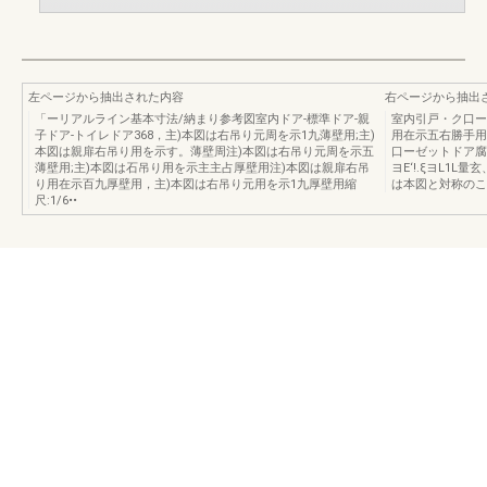
左ページから抽出された内容
右ページから抽出
「ーリアルライン基本寸法/納まり参考図室内ドア-標準ドア-親
室内引戸・ク口ー
子ドア-トイレドア368，主)本図は右吊り元周を示1九薄壁用;主)
用在示五右勝手用
本図は親扉右吊り用を示す。薄壁周注)本図は右吊り元周を示五
口ーゼットドア腐
薄壁用;主)本図は石吊り用を示主主占厚壁用注)本図は親扉右吊
ヨE‘!.ξヨL1L
り用在示百九厚壁用，主)本図は右吊り元用を示1九厚壁用縮
は本図と対称のこ
尺:1/6••