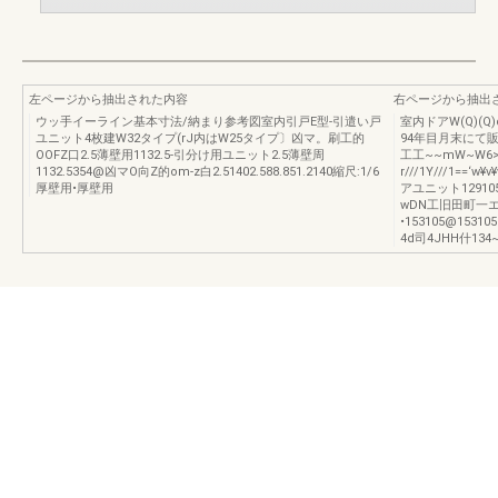
左ページから抽出された内容
右ページから抽出
ウッ手イーライン基本寸法/納まり参考図室内引戸E型-引遣い戸
室内ドアW(Q)(Q
ユニット4枚建W32タイプ(rJ内はW25タイプ〕凶マ。刷工的
94年目月末にて
OOFZ口2.5薄壁用1132.5-引分け用ユニット2.5薄壁周
工工~~mW~W6
1132.5354@凶マO向Z的om-z白2.51402.588.851.2140縮尺:1/6
r///1Y///1==
厚壁用•厚壁用
アユニット12910
wDN工旧田町一エロ
•153105@1531
4d司4JHH什134