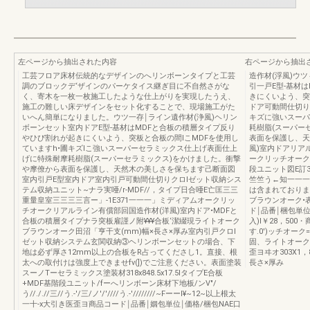
左ページから抽出された内容
右ページから抽出
工芸フロア床材伝統的なデザインのへリンボーンタイプと工芸
造作材(浮風)ウ
調のブロックデ‘ザインのパーケタイス継ぎ目に不自然さがな
引一戸E型-基材
く、寄木を一枚一枚施工したような仕上がりを実現したうえ、
きにくいよう、突
施工の難しい床デザインをセット化することで、現場施工がた
ドア可動間仕切り
いへん簡単になりました。ウツ一存￨ライン遺作材(浄風)ヘリン
キズに強いスーパ
ボーンセット室内ドアE型-基材はMDFと合板の積層タイプ反り
耗樹脂(スーパー
やひび割れが起きにくいよう、突板と合板の間lこMDFを使用し
表面を保護し、天
ていますh•圃キズlこ強いスーパーセラミックス仕上げ表面仕上
風)室内ドアリア
げに特殊耐摩耗樹脂(スーパーセラミックス)をかけました。衝撃
ークリッチオーク
や摩僚から表面を保護し、天然木の美しさを保ちます己断面図
段ユニット図E訂33
室内引戸E型室内ドア室内引戸可動間仕切りクロlゼット収納シス
竺竺う←知一一一
テム収納ユニット~ナラ実唖/r-MDF//，タイプ日合唖E亡匡三三
は含まれておりま
重量皇室三三三三言ー」-1E371一一一」ミディアムオークリッ
ブラウンオーク•
チオークリアルライン有償部回国造作材(洋風)室内ドア•MDFと
ド￨品番￨梱包単位￨価
合板の積層タイプナラ突板雇謹ノ附¥¥¥合板‘潔綴現ライトオーク
入)I￥28，50
ブラウンオーク田沼「亨干支(mm)幅×長さ×厚み室内引戸クロl
す.0')ッチオー
ゼット収納システム玄関収納③ヘリンボーンセットの場合、下
固、ライトオーク
地は必ず厚さ12mm以上の合板をR占ってくださし1。直接、根
歪ヨヰオ303X1，
太への取付けは強度上できませfv(])でご注意ください。表面塗装
長さ×厚み
スーノTーセラミックス塗装材318x848.5x17.5IタイプE合板
+MDF基階段ユニット/fーへリンボーン床材下地板/ンV"/
う//././/三//う.-'/三/ノ'/'////う.-'////////~FーーI¥~12~以上根太
一十-x大引き医歪ヨ商品コード￨品番￨姻包単位￨価格/梱包NAE口