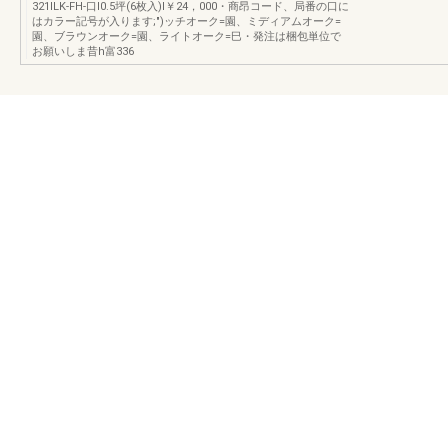
321ILK-FH-口I0.5坪(6枚入)I￥24，000・商昂コード、局番の口に
はカラー記号が入ります;")ッチオーク=園、ミディアムオーク=
園、ブラウンオーク=園、ライトオーク=巳・発注は梱包単位で
お願いしま昔h富336