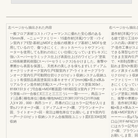
左ページから抽出された内容
右ページから抽出
一般フロア床材コストパフォーマンスに優れた安心感のある
遺作材(洋風)ウ
15mm厚。~ニューファミリー・15遺作材(洋風)ウツ苦・iライ
る鎗て賠り工法や
ン室内ドアE型-基材はMDFと合板の積層タイプ基材lこMDFを使
ンスの高い床材で
用しているので、傷つきにくく、ホットカーペットやファンヒ
ア-造作工事がス
ーターを使用しても割れの出にくい仕様になっていますL-キズに
できる薄型なので
強いスーパーセラミックス仕上げ表面仕上げのワイピンク‘塗装
できま主室内引戸
に特殊耐磨耗樹脂(スーパーセラミックス)をかけました。衝撃や
で、※溶剤j型酢
摩擦から表面を保護し、天然木の美しさを保ちますLミディアム
貼れま昔h(※推
オークリッチオーク室内引戸E裂室内ドア•ライトオークブラウ
ボンド床タイル用
ンオーク室内引戸可動間仕切りクロ1ゼット収納システム収納ユ
りクロlゼット収
ニット有償部品表面塗装回ヨ基キオサイズ‘(mm)幅×長さx厚み
ーファミリー・1
リアルライン造作材(洋風)スーノfーセラミックス塗装303x1，
きにくくなってい
818X151タイプE合板+MDF断面図•1818回窪ヨ室内ドアf一一ナ
ット-キズlこ強
ラ突板~//r一合板仁E三三と三三三うL一一期一一一」商品コー
ピング塗装に特殊
ド￨品番￨梱包単位￨価格/梱包NAE口313I叶川F15-口I1坪(6枚
た。衝撃や摩擦か
入)I￥20，000・商昂コード、昂番の口にはカラー記号が入りま
昔、造作材(洋風
菅γJツチオーク=園、ミディアムオーク=圃、ブラウンオーク=
幅×長さ×厚みスーノ
固、ライトオーク=回・発注は梱包単位でお願いしますh室内引
合板+MDF室内ド
一戸一クロlゼット収納システム合板階段ユニット図E百334玄関
ーーー-~~長μ1
収納
口山￨叶F-NF6口
にはカラー記号が
ク=園、ブラウン
お願いしま昔、回