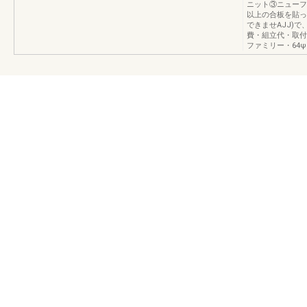
ニット③ニューフ
以上の合板を貼っ
できませAJJ)
費・組立代・取付
ファミリー・64ψ