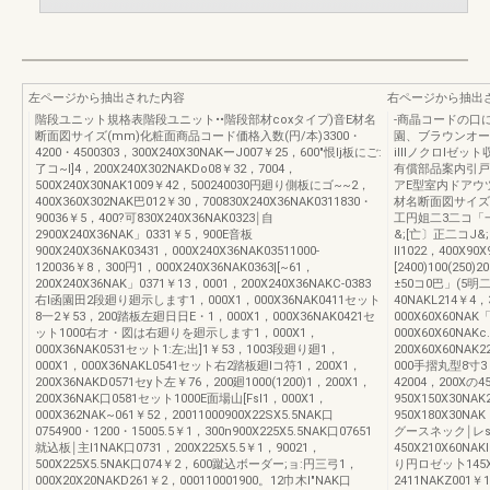
左ページから抽出された内容
右ページから抽出
階段ユニット規格表階段ユニット••階段部材coxタイプ)音E材名
-商晶コードの口
断面図サイズ(mm)化粧面商品コード価格入数(円/本)3300・
園、ブラウンオー
4200・4500303，300X240X30NAKーJ007￥25，600"恨Ij板にご:
illlノクロlゼ
了コ~l]4，200X240X302NAKDo08￥32，7004，
有償部品案内引戸
500X240X30NAK1009￥42，500240030円廻り側板にゴ~~2，
アE型室内ドアウ
400X360X302NAK巴012￥30，700830X240X36NAK0311830・
材名断面図サイズ
90036￥5，400?可830X240X36NAK0323￨自
工円姐二3二コ「一一
2900X240X36NAK」0331￥5，900E音板
&;[亡〕正二コJ&;1
900X240X36NAK03431，000X240X36NAK03511000-
II1022，400X90X
120036￥8，300円1，000X240X36NAK0363|[~61，
[2400)100(250
200X240X36NAK」0371￥13，0001，200X240X36NAKC-0383
±50コ0巴」(5明二
右l函園田2段廻り廻示します1，000X1，000X36NAK0411セット
40NAKL214￥4，3
8一2￥53，200踏板左廻日日E・1，000X1，000X36NAK0421セ
000X60X60NAK
ット1000右オ・図は右廻りを廻示します1，000X1，
000X60X60NAKc
000X36NAK0531セット1:左;出]1￥53，1003段廻り廻1，
200X60X60NAK
000X1，000X36NAKL0541セット右2踏板廻lコ符1，200X1，
000手摺丸型8寸3，
200X36NAKD0571セy卜左￥76，200廻1000(1200)1，200X1，
42004，200Xの45
200X36NAK口0581セット1000E面場山[Fsl1，000X1，
950X150X30NA
000X362NAK~061￥52，20011000900X22SX5.5NAK口
950X180X30N
0754900・1200・15005.5￥1，300n900X225X5.5NAK口07651
グースネック￨レs
就込板￨主l1NAK口0731，200X225X5.5￥1，90021，
450X210X60NA
500X225X5.5NAK口074￥2，600蹴込ボーダー;ョ:円三弓1，
り円ロゼッ卜145X
000X20X20NAKD261￥2，000110001900。12巾木I"NAK口
2411NAKZ001