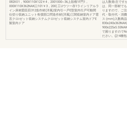
082IIO1，900X110X122￥4，2001000~36上段権1F門1，
は入数発i主です
000X110X362NAK口101￥3，200￨工Uウツ一存1ラインリアルラ
は、同一部材でも
イン床材図臣罰312造作材(洋風)室内引一戸E型室内引戸可動間
りますので、ご注
仕切り収納ユニット有償部口問造作材(洋風)三関収納室内ドア需
代・取付代・消費
言クロiゼット収納システムクロlゼット収納システム室内ドアE
ス:(mm)入数商品コ
製室内ドア
830x240x363NA
900x225x5.
で困りますのでNAK
ださい。(計4梱包