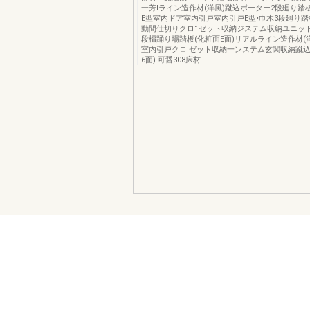
一芳lライン造作材(洋風)蹴込ボーター2段廻り踏
E型室内ドア室内引戸室内引戸E型•巾木3段廻り
動間仕切りクロ1ゼット収納ジステム収納ユニッ
段橿踊り場踏板(化粧面E面)リアルライン造作材(洋
室内引戸クロlゼット収納一ンステム玄関収納蹴込
6面)-可醤308床材