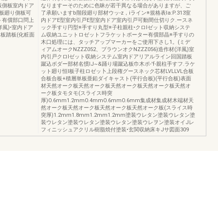
板側板室内ドア
なりますーそのために色昧が若干異なる場合がありますが、ご
踏板廻り側板可
了承願いますb階段廻り部材ウッ-z，iライン※規格表Ia:P.313室
ト有償部口問上
内ドアE型室内引戸E型室内ドア室内引戸可動間仕切りク.ースネ
風)•室内ドア
ック手すり円型※手すり丸型※子柱親柱•クロlゼット収納システ
板踏板(化粧面
ム収納ユニットロゼットフラケットボーター有償部晶※手すりの
木口処理には、タッチアップマーカーをご使用下さし1。(ミデ
ィアムオークNZZZ052、ブラウンオクNZZZ056)造作材(洋風)室
内引戸クロlゼット収納システム室内ドアリアルライン回国踏板
蹴込ボダー部材名慣IJ~&踊り場蹴込板巾木ポ-'f-親柱手すフ.ラケ
ット廻り恒l板子柱ロゼッ卜上段権グースネック芯材LVLLVL合板
合板合板+積層単板亜鉛ダイキャスト(平行合板)(平行合板)表面
材天然オーク板天然オーク板天然オーク板天然オーク板天然オ
ーク板タモタモ(スライス時突
厚)O.6mm1.2mmO.4mmO.6mmO.6mm集成材集成材木端材天
然オーク板天然オーク板天然オーク板天然オーク板(スライス時
突厚)1.2mm1.8mm1.2mm1.2mm塗装ウレタン塗装ウレタン塗
装ウレタン塗装ウレタン塗装ウレタン塗装ウレヲン塗装オイJレ
フィニッシュアクリル樹脂焼付塗装•玄関収納床キJサ図面309