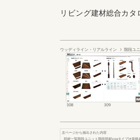
リビング建材総合カタログ’94
ウッディライン・リアルライン
階段ユ
308
309
左ページから抽出された内容
部材一覧階段ユニット階段部材coxタイプ)※規格表