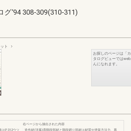
 308-309(310-311)
ニット
お探しのページは「カ
タログビューではwe
んになれます。
右ページから抽出された内容
はP.312ウツ
造作材(洋風)⑧階段部材と階段廻り部材は材質や塗装方法力、異