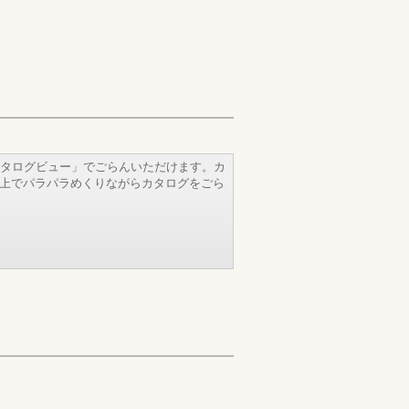
タログビュー」でごらんいただけます。カ
b上でパラパラめくりながらカタログをごら