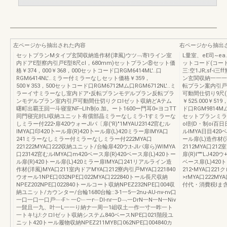
左ページから抽出された内容
右ページから抽出
セットプランMタイプ玄関収納造作材(津風)ウツ﹁寄lライン室
L量室、eE司~e
内ドアE型察内引戸E型8尺cl，680mm)セットプラン⑧セット価
ットコード(コー
格￥374，000￥368，000セットコード口RGM6414ML'..口
三:空1JR;sf-i
RGM6414NL'..ミラー付ミラーなしセット価格￥359，
ン玄関収納一一一-
500￥353，500セットコード口RGM6712Mム口RGM6712NL'..ミ
転プラン案内引戸
ラーイ寸ミラーなし室内ドア•反転プランモデルプラン反転プラ
可動間仕切り9尺(
ンモデルプラン室内引戸可動間仕切りクロlゼット収納どAテム
￥525.000￥
曙町出覇王回一斗寝室NF--Llh制o.加。ート1600ー門耳0=ヨコTT
ド口RGM9814M
同門寝完封LI収納ユニット有償部晶ミラーなしミラ-1すミラーな
セットプランミラ
しミラー付222•扉420ウォーJlパ〔扉('R)"1MYAU23142官むル
oI剖D・制oi百日
IMYA口印420卜ール扉(R)420卜ール扉(L)420ミラー扉IMYA口
ルIMYA日目420ベ
241ミラーなしミラー付ミラーなしミラー付222MYA口
ール扉(L)造作材(
221222MYA口222収納ユニット/台輪扉420ウ;t-Jlパ扉ら)WIMYA
2112MYA口212室
口23142官むルIMYA口m420ベース扉(R)420ベース扉(L)420トー
扉(R)I'""'LJ4
ル扉(R)420トール扉(L)420ミラー扉IMYA口241リアルライン造
ベース扉(L)420ト
作材(洋風)MYA口211室内ドアMYA口212寮内引戸MYA口221840
212•MYA口2
ウオール1NPE口032NPE口022MYA口222840トール長尺収納
>rMYA口222M
NPEZ202NPE口022840トールコート収納NPEZ232NPE口004収
付代・消費税lま
納ユニット/カウンター/台輪1680台輪::3-1一5一2nu-AU-nv-nv口
一口一口一口戸﹂-F﹄一C﹂一r﹂DI-nr一D﹁一DrN一N一N一Niν
一髭且一九、叶一L一一り納ナ一周一1岨収土一作一寸一昨一ト
一トキ!;j;!:クロlゼット収納システム840ベースNPE口021階段ユ
ニット420トール履物収納NPEZ211MYB口062NPE口004840カ