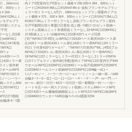
1，260mm)
内ドアE型室内引戸E型セット価格￥390.000￥384，000セット
7，000セット
コード口RGR6414Mム口RGR6414N.d.•反転プランモデルプラン
格￥266，
ミラー付ミラーなし6尺(1，680mm)セットプラン⑧案内ドアセ
GM4102Nムミ
ット価格￥375，500￥369，500セットコード口RGR6712Mム口
ンモデルプラ
RGR6712Nムミラー付ミラーなし反転プランモデルプラン室内
収印刷ンステム
引戸可動間仕切り車盟(1日需自:也と棋--14割クロlゼット収納一
F干司
ンステム収納ユニット有償部晶ミラーなし22•MYA口222MYA口
ラーなし222扉
212収納ユニット/台輪MYA口222扉420ウォーJ川[扉
立)wlMYA口
('R)"1MYAU1314官むルIMYA口132420ベース扉(R)420ベース扉
MYA口241有地
(L)420トール扉(R)420トール扉(L)420ミラー扉IMYA口241ミラー
1MYA口
付2ミラ付扉420ウオール1."，."1MYAI1131扉(R)I""ML.J4官{(了ル
20ウォ
IMYA口132420トJレ扉(R)420トJレ扉(L)420ミラー扉IMYA口
MYA口m420ベース
241MYA口221ミラーなしミラー付22ミラーなし2ミラー付MYA
(L)420ミラー扉
口211リアルライン造作材(浄風)室内ドアMYA口221室内引戸840
ルライン造作材
ウオールINPE口032NPE口022840トール長尺収納NPEZ202NPE
ウオールINPE
口022840卜ールコート収納NPEZ232NPE口004輪一A口一
NPEI1021ス
1JJ'一やノ一、/一ウ一力一IJ'一aト'一リノ一ユ一納一収﹁1680
''一宅ノ一ン一ウ一
台輪3一1一5一2口一口一口一口r﹄一F﹄一F﹄一戸﹂nr一門﹁一
納ンステム840
nr一n﹁削川一川川一M川一川川日一回一駅剛欣一叫一↓一泊一
E口051NPE口
ト一トキ託一m一伺スクロlゼット収納システム840ベースNPE
ベース
口021420卜ール履物収納階段ユニットNPEZ211MYB口062NPE
NPEZ211階段
口004840カウンター1680台輪1>1<ホd図面3294
0台輪床キ'-1図