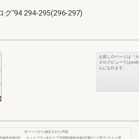
 294-295(296-297)
お探しのページは「カ
タログビューではwe
んになれます。
右ページから抽出された内容
関収納造作材(洋
セットプランRタイプ玄関収納造作材(洋風)ウツ芳寸￨ライン室