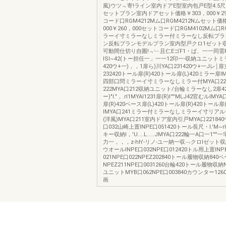
風)ウツ﹃寄!ライン室内ドアE型室内包戸E型4.5尺(
セットプラン室内ドアセット価格￥303，000￥29
コード口RGM4212Mム口RGM4212Nムセット価
000￥260，000セットコード口RGM4102Mム口R
ラーイ寸ミラーなしミラー付ミラーなし反転プラ
ン反転プランモデルプラン室内型戸クロ1ゼット
可動間仕切り自圏!﹃﹂且仁EゴF1・ぱ、一一同需
ISl~42(トー担任一」一一12印一-収納ユニットミ
420ウ+一)，，1扉ら)川YA口231420ウ+一Jレ￨扉
232420トール扉(R)420トール扉(L)420ミラー扉I
四部口問ミラーイ寸ミラーなしミラー付MYA口22
222MYA口212収納ユニット/台輪ミラーなし2扉4
ー)"I."，.rl1MYAI1231扉(R)I''''MLJ42官むルI
扉(R)420ベース扉(L)420トール扉(R)420トール扉
IMYA口241ミラー付ミラーなしミラーイ寸リア
(洋風)MYA口211室内ドア室内引戸MYA口221840
口032山崎上置INPE口051420トール長尺・I.'M~rl1
キー収納I，'U....L.....JMYA口222輪一A口一1''
力一，，，z-hh'-リノ-ユ一納一収﹁クロlゼット収
ウオールINPE口032NPE口012420トル用上置INP
021NPE口022NPEZ202840トール履物収納840
NPEZ211NPE口0031260台輪420トール履物収納
ユニットMYB口062NPE口003840カウンター126
画