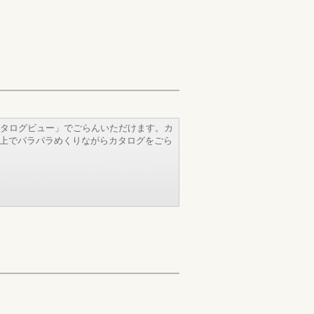
タログビュー」でごらんいただけます。カ
b上でパラパラめくりながらカタログをごら