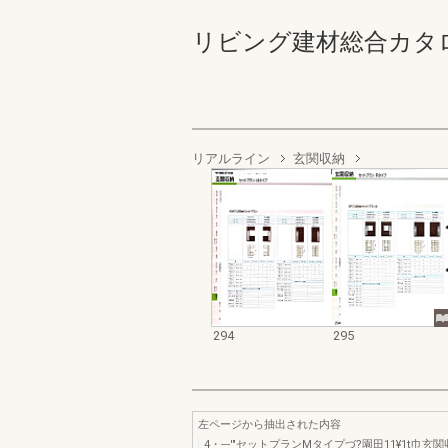
リビング建材総合カタログ’94
リアルライン
玄関収納
294
295
左ページから抽出された内容
4・---'"セットプランMタイプづ?園田11¥1t巾玄