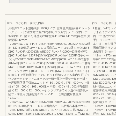
左ページから抽出された内容
右ページから抽出
片引戸ユニット規格表￨H2000タイプ￨室内引戸層面+圃+1ケーシ
L量宜、‘~E司t
ングセット￨ご注文方法造作材(洋風)ウツ芳寸￨ライン室内ドアE
りま蕊ミディアム
裂室内引戸E型•区分薄壁周(対象壁厚113mm-141mm)j草壁用(対
内ドアE型ウツ宕ー
象壁厚142mm-
手)二ユ===::
170mm)W/DW1644/8101644/810H/DH2047/20022047/2002呼
ありま主室内引戸
称16201620商品コードロロロ番商品コードロcロ番右本体MWB
司働問仕切りクロ
口001RL-KHRI-2000-口MWB口001RL-KHRI-2000一口勝枠MWC
象壁厚113mm~
口001RL-KHW-1620RS-口MWC口003RL-KHW-1620RF-口手ケー
142mm~170mm)W
シングMWE口003RL-KBCS-19-口MWE口003RL-KBCS-19口左本
呼称1620162
体MWB口001RL-KHRI-2000-口MWB口001RL-KHRI-2000一口勝枠
201RL-KHMI-2
MWC口002RL-KHW-1620LS-口MWC口004RL-KHW-1620LF-口手
001RL-KHW-16
ケーシングMWE口003RL-KBCS-19-口MWE口003RL-KBCS-19口
ングMWE口003RL
R-l室内ドア可動間仕切りクロlゼット収納システム室内引戸ブラ
体MWB口201RL-K
ウンオークミディアムオーク格一価一厚卜一壁ツ一象セ一対・
MWC口002RL-KH
一厚壁周薄壁用収納ユニット￥180，000>(，175，000セット価
MWE口003RL-KB
格￥105，000>(，105，000体本￥53，000￥48，000枠有償部
M-l•収納ユニ
晶>(.22，000>(.22，000ケーシングリアルライン造作材(洋風)•
壁厚薄壁用厚堅用セ
区ヲト簿壁用(対象壁厚113mm-141mm)厚壁用(対象壁厚
000￥75，000キ
142mm-
000￥22，00
170mm)W/DW1644/8101644/810H/DH2047/20022047/2002呼
関収納クロlゼッ
称16201620商品コードロロロ番商品コード品番右本体MWB口
113mm~141m
101RL-KHR2-初日0-口MWB口101RL-KHR2-2000-口勝枠MWC口
142mm~170mm)W
001RL-KHW-1620RS-口MWC口003RL-KHW-1620RF-口手MWE口
呼称1620162