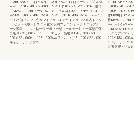
003RL-KBCS-19-口MWE口003RL-KBCS-19-口ケーシング左本体
301RL-KHM3-2
MWB口101RL-KHR2-2000-口MWB口101RL-KHR272000-口勝ヰ
口001RL-KHW-1
宇MWC口002RL-KHW-1620LS-口MWC口004RL-KHW-1620LF-ロ
口003RL-KBCS-
手MWE口003RL-KBCS-19-口MWE口003RL-KBCS-19-口ケーシン
体MWB口301RL-K
グR-2※伽ブロンズ色サンドプラストカットガラス込室内ドアク
枠MWC口002RL-K
口!ゼット収納一ジステム玄関収納ブラウンオークミディアムオ
手ケーシングMWE口00
ーク階段ユニット格一価一厚卜一壁ツ一象セ一対・一厚壁用薄
口M-3※6mm
壁用￥203，000>(，198，000セット価格￥128，000￥53，
ークミディアムオ
000￥22，000>(，128，000体本所ミネ~>(.48，000￥22，000
000￥183，000本
ヰ宇ケーシング富278
000ケーシンク.￥
は遷徹費・組立代