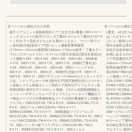
左ページから抽出された内容
右ページから抽出
親子ドアユニット規格表室内ドアご注文方法=重量+1枠1+1ケー
L量玄、eEヨE‘
シンク‘セット1+1把手(ブロンズ丁番付/ゴールド丁番付)112デザ
はいりますhミデ
インX2カラー③必ずどちらかを選Aだください。ウツ一耳lライ
￨斗↓J↓↓沓摺
ン造作材(洋風)室内ドアE型•-セット価格壁厚薄曇用
受注生産昂は受注
(113mm~141mm)厚壁用(142mm~170mm)把手・丁番カラー
決定方法造作材(
ブロンズゴールドフロンズゴールド(受注生産品)(受注生産品)セ
右側にあるものが
ッ卜価格￥243，500￥255，000￥250，500￥262，000本体
ドア耳型案内引戸
￥170，000￥170，000￥170，000￥170，000枠(丁番付き)
142mm~17Omm)
￥44，000￥53，000￥51，000￥60，000ケーシング￥21，
壁用(対象壁厚113m
000￥21，000￥21，000￥21，000把手(空錠)￥8，500￥11，
扉)2045/198
000￥8，500￥11，000ブラウンオーク※6mmカスミカットガラ
ット収納システム可
ス込。ミディアムオークM-2室内引戸E型可動間仕切りクロ1ゼッ
口RL-DOW-1220R
ト収納システム収納ユニット室内ドア室内引戸リアルライン造
DOM2-1220L-口R
作材(津風)•室内引戸クロlゼット収納、どλテム玄関収納階段ユ
DOCS-19口商品コ
ニット-------デザインウェーブ'タイプストレートタイプ機能カフ
203MVB口306N
ー商品コードロロ日番価格商品コード白目白番価格ヲニ匂E錠フ
RL-DOM2-1220R
フスフbンズMVZZ011RL-TW-S-B￥8，500MVZZ014RL-TS-S-
RL-DOCS-19-口R
B￥8，500ゴールドMVZZ001RL-TW-S-G￥11，
DOW-1220LSO
000MVZZ004RL-TS-S-G￥11，000簡易錠フフスフ'ロンズ
305I"~Iブロン
MVZZ012RL-TW-K-B￥10，000MVZZ015RL-TS-K-B￥10，000ゴ
ーシンク'1MVE口
ールドMVZZ002RL-TW-K-G￥13，000MVZZ005RL-TS-K-G半
lkゴールド丁番N
13，000シリンダー錠"1フスプFロンズMVZZ013RL-TW-C-
付の枠は受注生産
B￥11，000MVZZ016RL-TS-C-B￥11，000ゴールド
アルライン•室内