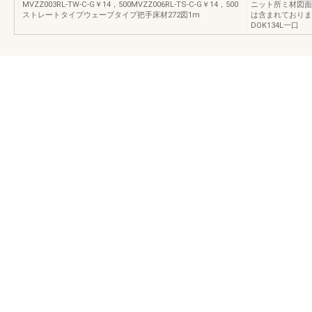
MVZZ003RL-TW-C-G￥14，500MVZZ006RL-TS-C-G￥14，500
ニット所ミ材図面
ストレートタイプウェーブタイプ把手床材272図1m
は含まれておりません
DOK134L一口