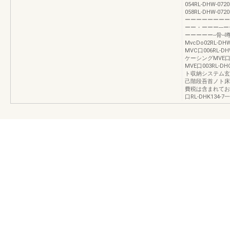
054RL-DHW-07
058RL-DHW-
ーーーーーーーーー司
ーー・ーーー---
ーーーーー--骨--
MvcDo02RL-DH
MVC口006RL-DH
ケーシングMVE口003
MVE口003RL-DH
ト収納システム玄
己階段吾首ノト床
費税は含まれておりま
口RL-DHK134-7