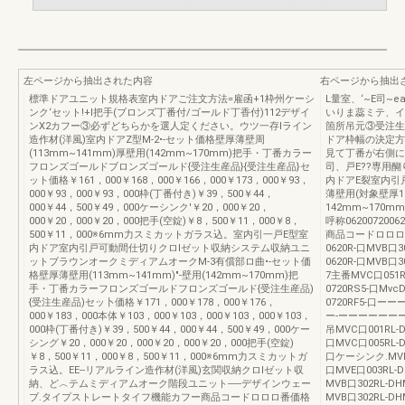
左ページから抽出された内容
右ページから抽出
標準ドアユニット規格表室内ドアご注文方法=雇函+1枠州ケーシ
L量室、‘~E司~
ンク‘セット!+I把手(ブロンズ丁番付/ゴールド丁香付)112デザイ
いりま蕊ミテ、イ
ンX2カフー③必ずどちらかを選人定ください。ウツ一存lライン
箇所吊元③受注生
造作材(洋風)室内ドアZ型M-2•-セット価格壁厚薄壁周
ドア枠幅の決定方
(113mm~141mm)厚壁用(142mm~170mm)把手・丁番カラー
見て丁番が右側に
フロンズゴールドブロンズゴールド{受注生産品}{受注生産品}セ
司、戸E??専用
ット価格￥161，000￥168，000￥166，000￥173，000￥93，
内ドアE裂室内引
000￥93，000￥93，000枠(丁番付き)￥39，500￥44，
薄壁用(対象壁厚1
000￥44，500￥49，000ケーシンク'￥20，000￥20，
142mm~170mm)W
000￥20，000￥20，000把手(空錠)￥8，500￥11，000￥8，
呼称06200720
500￥11，000※6mm力スミカットガラス込。室内引一戸E型室
商品コードロロロ番
内ドア室内引戸可動間仕切りクロlゼット収納システム収納ユニ
0620R-口MVB口3
ットブラウンオークミディアムオークM-3有償部ロ曲•-セット価
0620R-口MVB口
格壁厚薄壁用(113mm~141mm)"-壁用(142mm~170mm)把
7主番MVC口051RL
手・丁番カラーフロンズゴールドフロンズゴールド{受注生産品)
0720RS5-口Mvc
{受注生産品)セッ卜価格￥171，000￥178，000￥176，
0720RF5-口
000￥183，000本体￥103，000￥103，000￥103，000￥103，
ー-ーーーーーーー
000枠(丁番付き)￥39，500￥44，000￥44，500￥49，000ケー
吊MVC口001RL-D
シング￥20，000￥20，000￥20，000￥20，000把手(空錠)
口MVC口005RL-D
￥8，500￥11，000￥8，500￥11，000※6mm力スミカットガ
口ケーシンク.MVEDo
ラス込。EE--リアルライン造作材(洋風)玄関収納クロlゼット収
口MVE口003RL-D
納、ど︿テムミディアムオーク階段ユニット-----デザインウェー
MVB口302RL-DH
ブ.タイプストレートタイフ機能カフー商品コードロロロ番価格
MVB口302RL-DHM