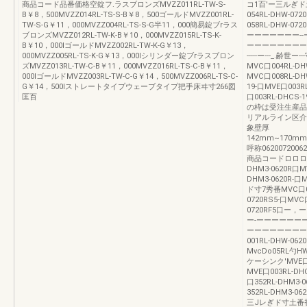
商品コード品番価格空錠フ.ラスブロンズMVZZ011RL-TW-S-
コ1百'ー三ルぎド土丁
B￥8，500MVZZ014RL-TS-S-B￥8，500ゴールドMVZZ001RL-
054RL-DHW-07
TW-S-G￥11，000MVZZ004RL-TS-S-G半11，000簡易錠ブrラス
058RL-DHW-0
ブロンズMVZZ012RL-TW-K-B￥10，000MVZZ015RL-TS-K-
ーーーーーーー-
B￥10，000IゴールドMVZZ002RL-TW-K-G￥13，
ーーーーーーーー
000MVZZ005RL-TS-K-G￥13，000Iシリンダー錠ブrラスブロン
-----ー---_.齢世
ズMVZZ013RL-TW-C-B￥11，000MVZZ016RL-TS-C-B￥11，
MVC口004RL-DH
000IゴールドMVZZ003RL-TW-C-G￥14，500MVZZ006RL-TS-C-
MVC口008RL-D
G￥14，500Iストレートタイプウェーブタイプ把手床ヰ寸266図
19-口MVE口003R
匡百
口003RL-DHC
の枠は受注生産品
リアルライン区介薄
象壁厚
142mm~170mm)W
呼称06200720
商品コードロロロ番
DHM3-0620R口M
DHM3-0620R-口
ド寸7秀番MVC口05
0720RS5-口MVC
0720RF5口
ー-ーーーーーー
ーーーーーーーー
001RL-DHW-062
MvcDo05RL勺HW
ケーシンク'MVE口00
MVE口003RL-DH
口352RL-DHM3-
352RL-DHM3-06
三Jレぎド寸土番香M