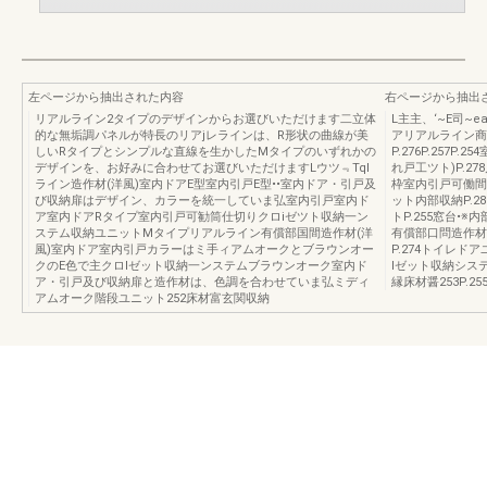
左ページから抽出された内容
右ページから抽出
リアルライン2タイプのデザインからお選びいただけます二立体
L主主、‘~E司~e
的な無垢調パネルが特長のリアjレラインは、R形状の曲線が美
アリアルライン商
しいRタイプとシンプルな直線を生かしたMタイプのいずれかの
P.276P.257P
デザインを、お好みに合わせてお選びいただけますLウツ﹃Tql
れ戸工ツト)P.27
ライン造作材(洋風)室内ドアE型室内引戸E型••室内ドア・引戸及
枠室内引戸可働間
び収納扉はデザイン、カラーを統一していま弘室内引戸室内ド
ット内部収納P.2
ア室内ドアRタイプ室内引戸可勧筒仕切りクロiゼツト収納一ン
トP.255窓台
ステム収納ユニットMタイプリアルライン有償部国間造作材(洋
有償部口問造作材
風)室内ドア室内引戸カラーはミ手ィアムオークとブラウンオー
P.274トイレド
クのE色で主クロlゼット収納一ンステムブラウンオーク室内ド
lゼット収納システ
ア・引戸及び収納扉と造作材は、色調を合わせていま弘ミディ
縁床材醤253P.25
アムオーク階段ユニット252床材富玄関収納