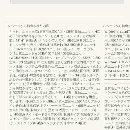
左ページから抽出された内容
右ページから抽出
キャヒ、ネット出窓(居室用出窓CA型・CB型)収納ユニット:H窓
W(Q)(Q)dlYJ
の下部に収納部をジョイントしたIH窓。インテリアと収納機
アE裂室内引戸E
能、111d1iを兼ねUiiえたシンプルでイ'isl!的な家具調ユニッ
用出窓CA型•クロ
ト。ウツ芳寸￨ライン造作材(洋風)•4￥368.600￨出窓ユニット
CB・6360Aブロ
CB-6360Aホワイト!+!収納ユニットC-2型ライトオーク(ブレー
ユニットDWCB3F
ン)1出窓ユニットWDCBA133￥214.400収納ユニット
レーム)1窓枠セット(
LWCB2P60￥144.000窓枠セット(オプション)NFCL532￥10.200
出窓ユニットCA-
室内ドアE型室内引戸E型可動悶仕切り室内ドア室内引戸クロlゼ
WDCAA133￥22
ット収納、ンステム有償部昂-出窓ユニットと収納ユニットのEつ
納ユニットC-4
から僑成されていま90・出窓ユニットはし82型と同仕機、正面
ン)NFCL532￥
引違い窓両紬FIX窓の台形型で弘・収納ユ二ッNd:出窓下部への
クJレボード及び
組み合わせ部材とじ亡、C-1-3型まで3種類を用意していま五(収
一一一一一一一一
納ユニット)居室用出窓CB型-出窓ユニット〈収納ユニットのEつ
一一一→一一一一
から構成されています。・出窓ユニットはLAl型と同f土4輩、正
面材塩ビワイピン
面FIX窓商術たてすべり出し窓の台形型で五・収納ユニットは、
ト(ベージュ色)芯
出窓下部への組み合わせ用として、C-1-4型まで4種類を用意し
トフォム)木目カウ
ています。(収納ユニット)ιffffitと1Ð.~居室用出窓CA型リアルラ
び、ベンチタイプ(
イン造作材(浮風)室内ドア•「一一(出窓ユニット)(出窓ユニット)
鋳亙鉛合金ダイキ
室内引戸C-l型(収納タイプ)[堅ヒlC-2型(サイドボードタイプ)￨Ii
用=ナイロン、ベ
ヒll-lC-2型(サイドボードタイプ)C-]型(収納タイプ)階段吾ヲトク
木、フィ芯材問ラ
ロlゼット収納システム玄関収納「C-3型(チェストタイプ)C-3型
面材形態ノックダ
(チェストタイプ)C-4型(ベンチタイプ)床宇'C1234図面
l﹁↓J﹂室内引
吾首Jト③外壁の