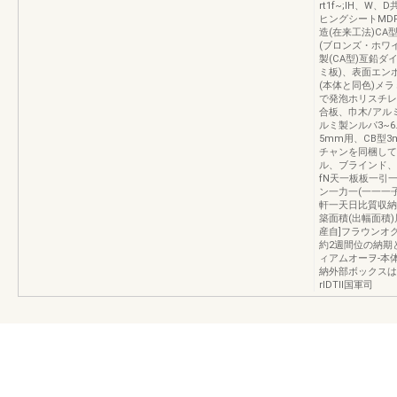
rt1f~;IH、
ヒングシートMD
造(在来工法)CA型
(ブロンズ・ホワ
製(CA型)亙鉛ダ
ミ板)、表面エン
(本体と同色)メ
で発泡ホリスチレ
合板、巾木/アル
ルミ製ンルパ3~6
5mm用、CB型
チャンを同梱して
ル、ブラインド、底
fN天一板板一引
ン一力一(一一一
軒一天日比質収納
築面積(出幅面積)
産自]フラウンオ
約2週間位の納期と
ィアムオーヲ-本体
納外部ボックスは
rIDTIl国軍司