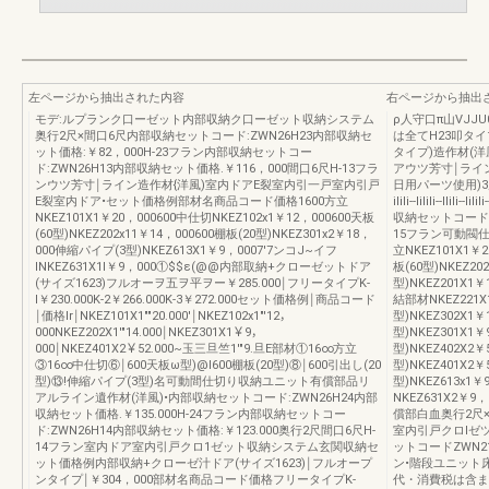
左ページから抽出された内容
右ページから抽出
モデ:ルプランク口ーゼット内部収納ク口ーゼット収納システム
ρ人守口π山VJJ
奥行2尺×間口6尺内部収納セットコード:ZWN26H23内部収納セ
は全てH23叩タ
ット価格:￥82，000H-23フラン内部収納セットコー
タイプ)造作材(
ド:ZWN26H13内部収納セット価格.￥116，000間口6尺H-13フラ
アウツ芳寸￨ライン(
ンウツ芳寸￨ライン造作材{洋風)室内ドアE裂室内引一戸室内引戸
日用パーツ使用)3
E裂室内ドア•セット価格例部材名商品コード価格1600方立
ilili--lilili--Ili
NKEZ101X1￥20，000600中仕切NKEZ102x1￥12，000600天板
収納セットコードZW
(60型)NKEZ202x11￥14，000600棚板(20型)NKEZ301x2￥18，
15フラン可動閥
000伸縮パイプ(3型)NKEZ613X1￥9，0007'7ンコJ~イフ
立NKEZ101X1￥2
INKEZ631X1I￥9，000①$$ε(@@内部取納+クローゼットドア
板(60型)NKEZ2
(サイズ1623)フルオーヲ五ヲ平ヲー￥285.000￨フリータイプK-
型)NKEZ201X
l￥230.000K-2￥266.000K-3￥272.000セット価格例￨商品コード
結部材NKEZ221X
￨価格Ir￨NKEZ101X1""20.000'￨NKEZ102x1"'12，
型)NKEZ302X1
000NKEZ202X1'"14.000￨NKEZ301X1￥9，
型)NKEZ301X1￥
000￨NKEZ401X2￥52.000~玉三旦竺1'"9.旦E部材①16∞方立
型)NKEZ402X2
③16∞中仕切⑥￨600天板ω型)@I600棚板(20型)⑧￨600引出し(20
型)NKEZ401X2￥
型)⑬!伸縮パイプ(3型)名可動間仕切り収納ユニット有償部品リ
型)NKEZ613x1
アルライン遺作材(洋風)•内部収納セットコード:ZWN26H24内部
NKEZ631X2￥
収納セット価格.￥135.000H-24フラン内部収納セットコー
償部白血奥行2尺
ド:ZWN26H14内部収納セット価格:￥123.000奥行2尺間口6尺H-
室内引戸クロlゼ
14フラン室内ドア室内引戸クロ1ゼット収納システム玄関収納セ
ットコードZWN21
ット価格例内部収納+クローゼ汁ドア(サイズ1623)￨フルオープ
ン•階段ユニット
ンタイプ￨￥304，000部材名商品コード価格フリータイプK-
代・消費税は含ま