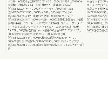
l￥249，000600方立NKEZlOlX1￥20，000K-2￥285，000600中
ーゼットドア(サイ
仕切NKEZ102X2￥24，000K-3￥291，000600天板(60
リータイプ￨K-1￥42
型)NKEZ202X1￥14，000ピボットタイプ600引出し(25
商品コード価格600
型)NKEZ402X2￥58，000K-l￥242，000伸縮ノTイプ(1
NKEZ102x3￥36
型)NKEZ611x2￥12，000K-2￥278，000伸縮ノfイプ(2
天板連結部材NKEZ2
型)NKEZ612X1￥7，000K-3￥284，000①③⑥⑧⑮⑪セット価格
型)NKEZ301X1￥
例内部収納+クローゼットドア(サイズ1623)￨フルオープンタイ
000600引出し(25
プ￨￥292.000￨フリータイプ￨K-l￥237，000K-2￥273，000K-
型)NKEZ501x1
3￥279，000部材名商品コード価格600方立NKEZ101X1￥20，
000①③⑥③⑪⑫
000600中仕切NKEZ102X1￥12，000600天板(60
型)NKEZ202x1￥14，000600棚板(25型)NKEZ302x1￥10，
000600引出し(25型)NKEZ402x2￥58，000日中綿ノてイプ(3
型)NKEZ613x1￥9，000①③⑥⑫⑫⑬階段ユニット200'*キ>1図E
罰