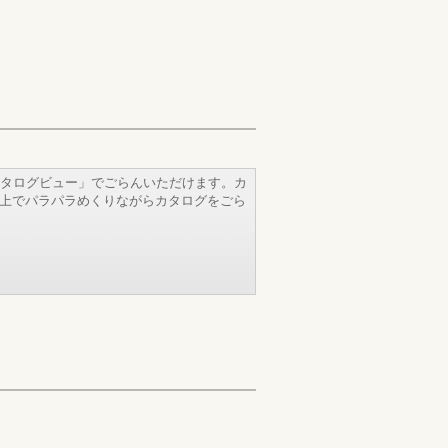
タログビュー」でごらんいただけます。カ
b上でパラパラめくりながらカタログをごら