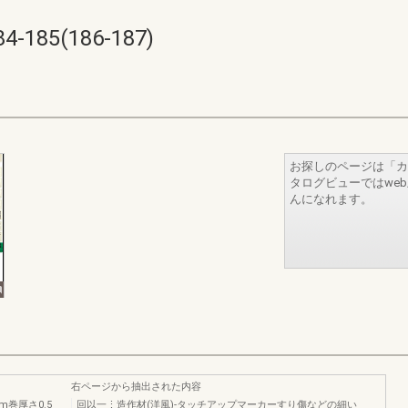
185(186-187)
お探しのページは「カ
タログビューではwe
んになれます。
右ページから抽出された内容
m巻厚さ0.5
回以一⋮造作材(洋風)-タッチアップマーカーすり傷などの細い