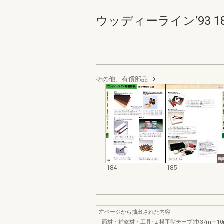
ウッディーライン’93 184-
その他、有償部品
184
185
左ページから抽出された内容
面材・補修材・工具hz-横手貼テープ(巾37mm10