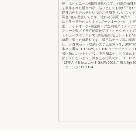
剛、塩化ビニール樹脂劉)現渇にて、別途の面材
を製作された場合の小口貼りとしてお使い下さい
建具の色を合わせたい渇合ご使用下さい。ウッデ
調色3色を用意してます。遺作材(洋風)-商品コー
はカラ一番号が入りますLダークオーク=回、ミデ
園、ライトオーク=回室内ドア室内引戸ミディア
クオーク数ズイサ可動間仕切り卜オーク-かくし釘
トチューブポリウレ9ン系接着剤)塩ピシートとM
嬢着に適した嬢着材です。繊手貼テープ等の緩着
い。クロ10セット収納システム価格￥3，500/1箱￥
木ネジ番WL.PT.25WしPT-150.コーナークランプ
45・留めカットした後、下穴加工や、ビス止め
部がズレないよう、押さえる治具です。ロロログラム
125守入り収納ユニット床材数200本/1箱入4φx5
ークランフcロロ184