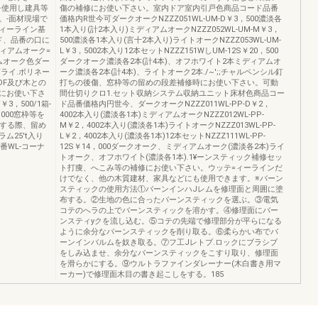
を使用し建具等
傷の補修にお使い下さい。室内ドア室内引戸色商品コード品番
。-面材現場で
価格内R世今可ダークオークNZZZ051WL-UM-D￥3，500濃淡各
ィーライン基
1本入り(計2本入り)ミディアムオークNZZZ052WL-UM-M￥3，
ド、品番の口に
500濃淡各1本入り(言十2本入り)ライトオークNZZZ053WL-UM-
ィアムオーク=
L￥3，5002本入り12本セットNZZZ151WしUM-12S￥20，500
ムオーク色ダー
ダークオーク濃淡各2本(計4本)、オフホワイト2本ミディアムオ
ライ.ボリネー
ーク濃淡各2本(計4本)、ライトオーク2本./~';;チャルペンシル釘
DF及び木との
打ちの後傷、窓枠等の留めの段差補修時にお使い下さい。可動
にお使い下さ
間仕切りクロ1.セット収納システム収納ユニット床材色商品コー
3，500/1箱-
ド品番価格内円世今、ダークオークNZZZ011WL-PP-D￥2，
1000窓枠等を
4002本入り(濃淡各1本)ミディアムオークNZZZ012WL-PP-
をする際、留め
M￥2，4002本入り(濃淡各1本)ライトオークNZZZ013WL-PP-
25't入り
L￥2，4002本入り(濃淡各1本)12本セットNZZZ111WL-PP-
0番WL-コーナ
12S￥14，000ダークオーク、ミディアムオーク(濃淡各2本)ライ
トオーク、オフホワイ卜(濃淡各1本).1¥ーンスティック補修セッ
ト打痩、へこみ等の補修にお使い下さい。ウッテ=ィーラインだ
けでなく、他の木質建材、家具などにも使用できます。※バーン
スティックの使用方法①バーンインハJレムを修理面と周囲に塗
布する。②生地の色に合ったバーンスティックを選ぶ。③電気
コテのへラの上でバーンスティックを溶かす。④修理面にバー
ンスティyクを流し込む。⑤コテの先端で修理部分が平らになる
ように余分なバーンスティックを削り取る。⑥柔らかい布でバ
ーンインバルムを奴き取る。⑦フ工Jレトブ.ロックにブラシブ
をしみ込ませ、余分なバーンスティックをこすり取り、修理面
を滑らかにする。⑨ウルトラファインダレーナー(木白書き用マ
ーカー)で修理面木目の書き起こしをする。185