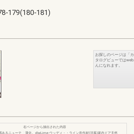
179(180-181)
お探しのページは「カ
タログビューではwe
んになれます。
右ページから抽出された内容
感あるニューテ
薄化。dlwLime-ウッディ・・ライン造作材(洋風)家内ドア天然