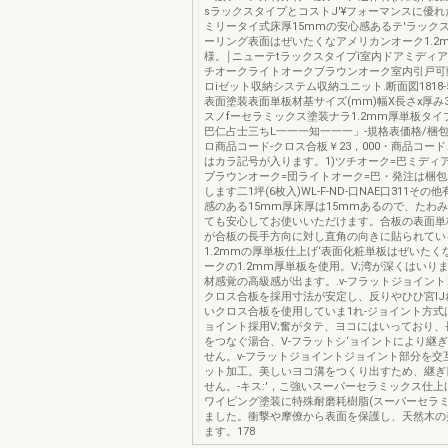
sラックスタイプとコストJ'¥フォーマンスに優
ミリータイ式床厚15mmの安心感あるテ'ラック
ーリング表面はぜいたくなアメリカンオーク1.2
様。￨ニューテtラックスタイプi室内ドアミディ
チオークライトオークブラウンオーク室内引戸可
ロiゼット収納システム収納ユニット.断面図1818-5
表面塗装表面単板材基サイズ(mm)幅X長さx厚み303
スノfーセラミックス塗装ナラ1.2mm厚単板タイプ
巴仁占士三ちL一一一知一一一」-規格表価格/梱包
ロ商品コード-クロス合板￥23，000・商品コー
はカラ記号が入ります。1)ツチオーク=巴ミディ
ブラウンオーク=団ライトオーク=巴・発注は梱
します二1坪(6枚入)WL-F-ND-口NAE口311その
感のある15mm厚床厚は15mmあるので、たわ
ても安心してお使いいただけます。合板の表面単
が合板の長手方向に対し直角の向きに貼られてい
1.2mmの厚単板仕上げ‘表面化粧単板はぜいたく
ークの1.2mm厚単板を使用。V;湾が深くはいり
材感覚の高級感が出ます。.v-フラットジョイント
クロス合板を採用寸法が安定し、反りやひひ宮IJ
いクロス合板を使用していま1れ-ジョイント方式は
ョイント採用V;奮がタテ、ヨコにはいっており、
をつなぐ湯合、V-フラットシ‘ョイントにより継
せん。v-フラットジョイントジョイント部分を交
ット加工。美しいヨコ溝をつくり出すため、継ぎ
せん。-キス:'，こ強いスーパーセラミックス仕
ワイピング塗装に特殊耐磨耗樹脂(スーパーセラミ
ました。衝撃や摩僚から表面を保護し、天然木の
ます。178