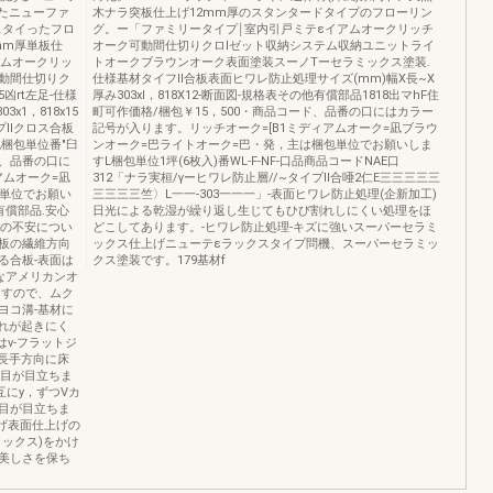
れたニューファ
木ナラ突板仕上げ12mm厚のスタンタードタイプのフローリン
スタイったフロ
グ。ー「ファミリータイプ￨室内引戸ミテεイアムオークリッチ
mm厚単板仕
オーク可動間仕切りクロlゼット収納システム収納ユニットライ
アムオークリッ
トオークブラウンオーク表面塗装スーノTーセラミックス塗装.
動間仕切りク
仕様基材タイフII合板表面ヒワレ防止処理サイズ(mm)幅X長~X
凶rt左足-仕様
厚み303xl，818X12-断面図-規格表その他有償部品1818出マhF住
x1，818x15
町可作価格/梱包￥15，500・商品コード、品番の口にはカラー
IIクロス合板
記号が入ります。リッチオーク=[B1ミディアムオーク=凪ブラウ
梱包単位番"臼
ンオーク=巴ライトオーク=巴・発，主は梱包単位でお願いしま
ド、品番の口に
すL梱包単位1坪(6枚入)番WL-F-NF-口品商品コードNAE口
アムオーク=凪
312「ナラ実桓/γーヒワレ防止層//~タイプII合唖2仁E三三三三三
包単位でお願い
三三三三竺〉L一一-303一一一」-表面ヒワレ防止処理(企新加工)
他有償部品.安心
日光による乾湿が繰り返し生じてもひび割れしにくい処理をほ
みの不安につい
どこしてあります。-ヒワレ防止処理-キズに強いスーパーセラミ
板の繊維方向
ックス仕上げニューテεラックスタイプ問機、スーパーセラミッ
る合板-表面は
クス塗装です。179基材f
なアメリカンオ
ますので、ムク
ヨコ溝-基材に
れが起きにく
v-フラットジ
長手方向に床
ぎ目が目立ちま
互にy，ずつVカ
目が目立ちま
上げ表面仕上げの
ックス)をかけ
美しさを保ち