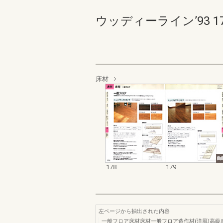
ウッディーライン’93 178-
床材
178
179
左ページから抽出された内容
一般フロア床材床材一般フロア造作材(洋風)高級