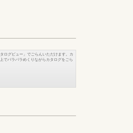
タログビュー」でごらんいただけます。カ
b上でパラパラめくりながらカタログをごら