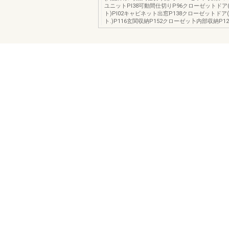
ユニットPl38可動間仕切りP96クローゼットドア
ト)Pl02キャビネット出窓P138クローゼットド
ト.)P116玄関収納P152クローゼッ卜内部収納P12