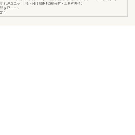
(折れ戸ユニッ
橿・付け橿)P182補修材・工具P18415
ア(聞き戸ユニッ
214