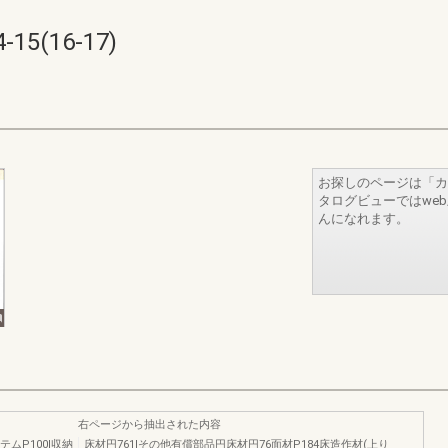
5(16-17)
お探しのページは「カ
タログビューではwe
んになれます。
右ページから抽出された内容
ムP100I収納
床材円761Iその他有償部品円床材円76面材P184床造作材(上り