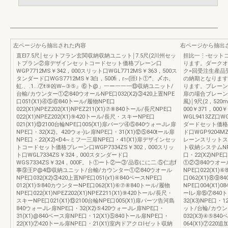
左ページから抽出された内容
右ページから抽出
直El7.5尺￨セットフラン玄関収納収納ユニット￨7.5尺(2川州セッ
担比一⋮-セット
トプラン②扉デザインセットコードセット価格プレーン口
ります。ダークオ
WGP7712MS￥342，000スリット口WGL7712MS￥363，500ス
ク=回受注生産品
タンダード口WGS7712MS￥3白，500fi，r~(匝lト①'"、〆ホ、
の納期となります
虹.、.1...⑦t⑨凶W~③⑤』⑥卜@」一ー一一一⑬収納ユニット/
ります。ブレーン=田
台輸/カウンター①②840ウオールNPE口032(X2)③420上置NPE
扉の場合ブレーン
口051(X1)④⑤⑥840卜ール/履物NPE口
風)￨9尺(2，5
022(X1)NPEZ202(X1)NPEZ211(X1)⑦⑧840卜ール/長尺NPE口
000￥371，000
022(X1)NPEZ202(X1)⑨420卜ール/長尺・スキーNPE口
WGL9413ZZ
021(X1)⑬2100台輪NPE口005(X1)扉パーツ④⑤840ウォーJレ扉
ダードセット価格￥3
NPE口・32(X2)。420ウォ-)レ扉NPE口・31(X1)⑫⑤840tール扉
ド口WGP9204M
NPE口・22(X2)<Ð4~ミフ一三扉NPE口・41(X1)扉デザインセッ
レーンスリットス
トコードセッ卜価格プレーン口WGP7334ZS￥302，000スリッ
ト収納システムNPEZ2
ト口WGL7334ZS￥324，000スタンダード口
口・22(X2)NP
WGS7334ZS￥324，000F。ト①ート②ー③‘品⑥にに二.⑤仁志f
①②③840ウオール
事⑨王P@4⑬収納ユニット/台輸/カウンター①②840ウオール
NPE口022(X1)
NPE口032(X2)③420上置NPE口051(x1)④840ベースNPE口
口062(X1)⑧⑨8
012(X1)⑤840カウンターNPE口062(X1)⑥⑦⑧840トール/履物
NPE口004(X1)
NPE口022(X1)NPEZ202(X1)NPEZ211(X1)⑨420卜ール/長尺・
ーlレ扉⑮⑦840ト
スキーNPE口021(X1)⑬2100台輪NPE口005(X1)扉パーツ告河島
32(X3)NPE口・1
840ウォーJレ扉NPE口・32(X2)⑤420ウォーJレ扉NPE口・
ット/台輪/カウン
31(X1)@840ベース扉NPE口・12(X1)⑤840卜ール扉NPE口・
032(X3)④⑤84
22(X1)⑦420卜ール扉NPE口・21(X1)室内ドアクロlゼット収納
064(X1)⑦220