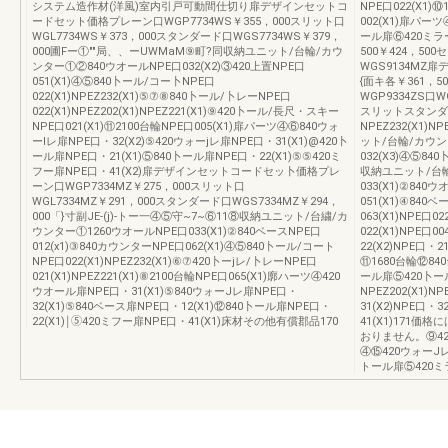
システム造作材(洋風)室内引戸可動間仕切り扉デザインセットコ
NPE口022(X1)⑩
ードセット価格プレーン口WGP7734WS￥355，000スリット口
002(X1)扉パー
WGL7734WS￥373，000スタンダード口WGS7734WS￥379，
ール扉⑥420ミラ
000圃Fー①""局、、ーUWMaM⑨町?同収納ユニット/台輪/カウ
500￥424，50
ンター①②840ウオールNPE口032(X2)③420上置NPE口
WGS9134M
051(X1)④⑤840卜ール/コー卜NPE口
{面キ各￥361，5
022(X1)NPEZ232(X1)⑤⑦⑧840卜ール/卜レーNPE口
WGP9334ZS口
022(X1)NPEZ202(X1)NPEZ221(X1)⑨420卜ール/長尺・スキー
スリットスタンダ
NPE口021(X1)⑪2100台輪NPE口005(X1)扉パーツ④⑥840ウォ
NPEZ232(X1)NP
ーlレ扉NPE口・32(X2)⑤420ウォーjレ扉NPE口・31(X1)@420卜
ット/台輪/カウン
ール扉NPE口・21(X1)⑤840卜ール扉NPE口・22(X1)⑤⑤420ミ
032(X3)④⑤84
フー扉NPE口・41(X2)扉デザインセットコードセッ卜価格プレ
収納ユニット/台輪
ーン口WGP7334MZ￥275，000スリット口
033(X1)②840
WGL7334MZ￥291，000スタンダード口WGS7334MZ￥294，
051(X1)④840
000「}寸副JE-(j)-トー一④⑤守~7~⑥11⑧収納ユニット/台繍/カ
063(X1)NPE口
ウンター①1260ウオールNPE口033(X1)②840ベースNPE口
022(X1)NPE口00
012(x1)③840カウンターNPE口062(X1)④⑤840卜ール/コート
22(X2)NPE口・
NPE口022(X1)NPEZ232(X1)⑥⑦420卜ーjレ/卜レーNPE口
⑪1680台輪⑫8
021(X1)NPEZ221(X1)⑧2100台輪NPE口065(X1)廓ハーツ④420
ール扉⑤420卜ー
ウオール扉NPE口・31(X1)⑤840ウォーJレ扉NPE口・
NPEZ202(X1)
32(X1)⑤840ベース扉NPE口・12(X1)⑫840卜ール扉NPE口・
31(X2)NPE口・3
22(X1)￨⑤420ミフー扉NPE口・41(X1)床材その他有償郡品170
41(X1)171
おりません。⑨4
④⑮420ウォーJレ
トール扉⑤420ミラー