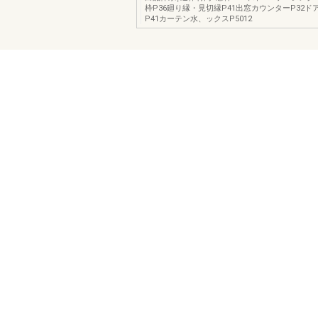
枠P36廻り縁・見切縁P41出窓カウンターP32ドア
P41カーテン水、ックスP5012