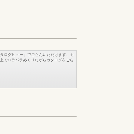
タログビュー」でごらんいただけます。カ
b上でパラパラめくりながらカタログをごら