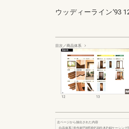
ウッディーライン’93 12-1
目次／商品体系
12
13
左ページから抽出された内容
白晶体系￨造作材円8窓枠P20巾木P40ケーシング