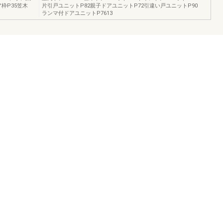
枠P35笠木
片引戸ユニットP82親子ドアユニットP72引違い戸ユニットP90
ランマ付ドアユニットP7613