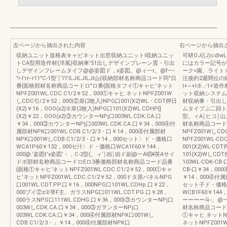
左ページから抽出された内容
右ページから抽出
収納ユニット規格表キャビネット出窓収納ユニットl収納ユニッ
可研OJ((J)cd
トCA型用造作材(洋風)収納車'51出しデザインプレーン震・引出
にはカラー記号が
しデザインフレームタイフ@@姿図ド，x姿図。@ィ一r。@f一-
ーク=園、ライト
"r-l'rr--r11"C-1型‘￨‘I'I'ILJILJILJI山(収納部材名称商品コード同"日
注後約2週間位の
番{面格部材名称商品コードロ"ロ番{面格タフイ①キャヒ'ネット
I+~+I③…-1+
NPFZ001WL.CDC.C1/2￥52，000①キャヒ.ネットNPFZ001W
ット収納システム
しCDC引/2￥52，000)②扉(2枚入)NPG口001(X2)WL・CDT押日
材収納事・引出し
(X2)￥16，OOO(x2)②扉(2枚入)NPG口101(X2)WL.CDHP{]
ムタイプぷ二回トァ@
(X2)￥22，OOO(x2)③カウンターNPj口003WL.CDK.CA.口
型。ィA￨ヒコ￨
￥34，000③カウンターNPj口003WL.CDK.CA.口￥34，000④付
材名称商品コード
属部材NPK口001WL.CDB.C1/2/3・口￥14，000④付属部材
NPFZ001WしCD
NPK口001WしCDB.C1/2/3・口￥14，000セット〉ド・価格口
NPFZ001WL-CD
WCA1P60￥132，000セ汁〉ド・価格口WCA1F60￥144，
001(X2)WL-CD
000@.‘姿図t'x姿図‘・，C-2型(。ィ‘￨凶￨凶ド副@一A唱¥英Aサイ
101(X2)WしCD
ドボ部材名称商品コードロEロ3番価格部材名称商品コード品番
103WL-CDK-C
{面格①キャヒ'ネットNPFZ001WL.CDC.C1/2￥52，000①キャ
CB-口￥34，000
ヒ'ネットNPFZ001WL.CDC.C1/2￥52，000ドタ扉パネルNPG
￥14，000④付属部
口001WL.CDT.PP.口￥16，000NPG口101WL.CDHp.口￥22，
セット子ド・価格口
000プイ②z②帯F主、ガラスNPG口011WL.CDT.PG.口￥28，
WCB1F60￥14
000ラスNPG口111WL.CDHG.口￥36，000)③カウンターNPj口
ーーーー斗-。@一f.
003WしCDK.CA.口￥34，000③ガヲンターNPj口
材名称商品コード
003WL.CDK.CA.口￥34，000④付属部材NPK口001Wし
①キャヒ.ネットNP
CDB.C1/2/3・」￥14，000④付属部材NPK口
ネットNPFZ001