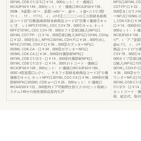
001WL.CDB.C1/2/3.口￥14，000セット〉ド・価格口
NPG口001WL-C
WCA2P60￥144，000セット〉ド・価格口WCA2F60￥158，
CDT-FP-口￥22
000¥....‘A姿図~iX‘ー，姿図~ixlll/‘ー，@•I•，.ト@=コドC-3型
000②き￨ガラスNP
11.•I，，11，..1111(。ィ。JチE王二二二二=ロ工ス部材名称商
ーNPJ口103WL-
品コード日"日番{面格部材名称商品コード日"日番イ薗格①キャ
しCDK-CB-口￥3
ヒ'才、ットNPFZ101WしCDC.C3￥78，000①キャヒ.ネット
口￥14，000④付属
NPFZ101WしCDC.C3￥78，000タフイ②扉(2枚入)NPG口
000セット〉ド-
001WL.CDT.PP・口￥16，000②扉(2枚入)NPG口101WL.CDHp.
WCB2F60￥1
口￥22，000)引出しNPH口001WL.CDH.P.口￥26，000引出し
τ7'"、ι「ア..
NPH口101WL.CDH.F.口￥36，000③カヲンターNPj口
@a;-1'(。ィ
003WL.CDK.CA・口￥34，000③ガヲンターNPj口
商品コードロ"ロ番
003WL.CDK.CA.口￥34，000④付属部材NPK口
C3￥78，000①
001WL.CDB.C1/2/3・口￥14，000④付属部材NPK口
000タイプ②扉(2枚
001WL.CDB.C1/2/3・口￥14，0001z'iトコード・価格口
(2枚入)NPG口10
WCA3P60￥168，000セット〉ド-価格口WCA3F60￥184，
001WしCDH-P-
000C-4型姿図口レ(^-/。-。チタフイ部材名称商品コード日"ロ番
￥36，000③カウン
価格①キャヒ.ネットNPF口201WL.CDC.C4.口￥96，000④付属
ウンターNPJ口10
部材NPK口002WL.CDB.ωー口￥26，000セット〉ド-価格口
001WL-CDB-C1
WCA4Z60￥122，000室内ドア可動間仕切りクロlゼット収納シ
C1/2/3・口￥14
ステム148その他有償部品室内引戸
セットコード・価崎
税、組立代、取付