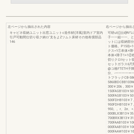
左ページから抽出された内容
右ページから抽出
キャビネ収納ユニット出窓ユニットc造作材(洋風)室内ドア室内
可研ul(())(d[
引戸可動間仕切り収ク納ロ‘支をよZツムト床材その他有償部品
子一一組一一、と
146
ットには収納部分
ト価格。P150)
クス=1①本体+障
本体+障子1+1
切りクロlセット
セッ卜ガラス6尺間
@コ格FTETH子障
分、-一一一一ー
卜フラックCB-586
5860BDCBB103
300￥206，300￥
150FAGB103￥5
500FAGB103￥5
500FDHB103￥7
950FDHB103￥7
950。。r、2σ、<
000BLX3B13￥3
700BRX3B13￥31
700FAAB103￥1
000FAAB103￥1
000FAAW103￥10