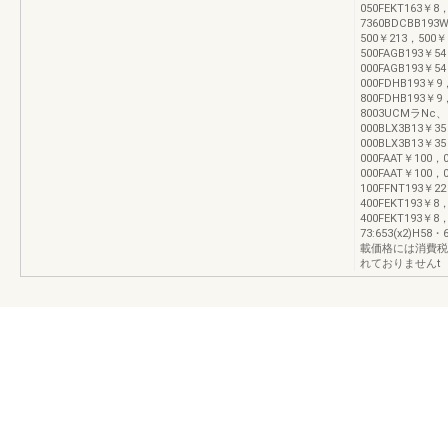
050FEKT163￥8，
7360BDCBB193
500￥213，500￥
500FAGB193￥5
000FAGB193￥5
000FDHB193￥9
800FDHB193￥9
8003UCMラNc、
000BLX3B13￥3
000BLX3B13￥3
000FAAT￥100，
000FAAT￥100，
100FFNT193￥2
400FEKT193￥8
400FEKT193￥8，
73:653(x2)H58・6
載価格には消費税
れておりませんt