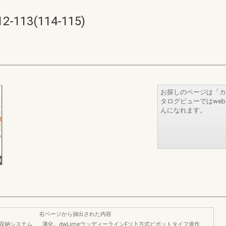
113(114-115)
お探しのページは「カ
タログビューではwe
んになれます。
右ページから抽出された内容
収納システム
薄化。dwLimeウッディーラインFツ卜方式ピポットタイフ遺作