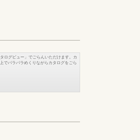
タログビュー」でごらんいただけます。カ
b上でパラパラめくりながらカタログをごら