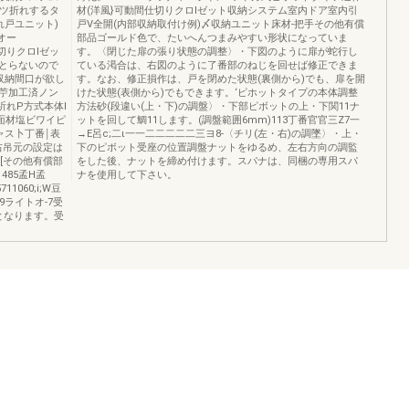
2ツ折れするタ
材(洋風}可動間仕切りクロlゼット収納システム室内ドア室内引
れ戸ユニット)
戸V全開(内部収納取付け例)〆収納ユニット床材-把手その他有償
オー
部品ゴールド色で、たいへんつまみやすい形状になっていま
仕切りクロlゼッ
す。〈閉じた扉の張り状態の調整〉・下図のように扉が蛇行し
とらないので
ている渇合は、右図のように了番部のねじを回せば修正できま
収納間口が欲し
す。なお、修正損作は、戸を閉めた状態(裏側から)でも、扉を開
苧加工済ノン
けた状態(表側から)でもできます。‘ピホットタイプの本体調整
祈れP方式本体I
方法砂(段違い(上・下)の調盤〉・下部ピボットの上・下関11ナ
表面材塩ビワイピ
ットを回して鯛11します。(調盤範囲6mm)113丁番官官三Z7一
ャス卜丁番￨表
→E呂c;二ι一一二二二二二三ヨ8-〈チリ(左・右)の調墜〉・上・
右吊元の設定は
下のピボット受座の位置調盤ナットをゆるめ、左右方向の調監
[その他有償部
をした後、ナットを締め付けます。スパナは、同梱の専用スパ
485孟H孟
ナを使用して下さい。
711060;i;W豆
99ライトオ-7受
となります。受