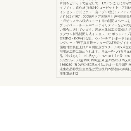
片側をピボットで固定して、1スバンごとに扉が
イプです。遺作材(洋風)4クローゼット卜・ア(折
インセット方式ピポット宮イプK-1型(ミティアム
ク)1623￥107，000室内ドア匡室内引戸可動間
ト収納システム収納ユニット扉の開閉スペースを
プライベートルームやユーティリティーなどeの
い渇合に適しています。床材本体加工済完成品ヰ
クダウン製品開閉方式インセットヒ.ポット?イプ
芯材K-2・K-3平行合板、K-lパーチ71レボード￨
ングシートf巴手真喜最センターl芯材亙鉛ダイキ
面焼付塗装仕上げ戸車樹脂及びスチール吋¥〆左
現場施工時に決められます。吊元一¥ヘ〆(右吊元)
品〈中桟あり〉〈中桟なし〉H2328主主H孟14861
5852235<';DH孟13931392孟DH孟492W55hW;i;95
1860250~五DW豆450基本寸法/納まり参考図P1
注生産品⑧受注生産品は受注後約2週間位の納期
注生董品112