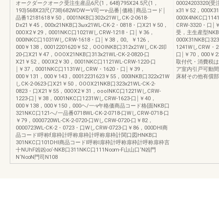
オークダークオーク受注生産品6尺(1，648)795X24.5尺(1，
00024203320(
193)568X23尺(738)682WDWーV司ーv-品番￨価格￨商品コード￨
x31￥52，000X3
品番12181618￥50，0001NKB口302x21WしCK-2-0618-
000X4NKC口114
Dx21￥45，000x21NKB口3ωx21WL-CK-2・0818・口X21￥50，
CRW-3320・口￨￥
00OX2￥29，0001NKC口1021WしCRW-1218・口￨￥36，
受，主生産型NKB口3
000INKC口1031WしCRW-1618・口￨￥38，00。￥126，
000X31NKB口32
000￥138，00012201620￥52，OOOlNKB口312x21WしCK-2叩
1241WしCRW・2
20-口X21￥47，OOOX21NKB口313x21WL-CK-2-0820-口
口￨￥70，000￥
X21￥52，00OX2￥30，0001NKC口1121WL-CRW-1220-口
取付代・消費税は
￨￥37，0001NKC口1131WしCRW・1620・口￨￥39，
ア室内引戸可動間
000￥131，000￥143，00012231623￥55，000INKB口322x21W
床材その他有償部品
しCK-2-0623-口X21￥50，OOOX21NKB口323x21WL-CK-2-
0823・口X21￥55，00OX2￥31，ooolNKC口1221WしCRW-
1223-口￨￥38，0001NKC口1231WしCRW-1623-口￨￥40，
000￥138，000￥150，000ヘ/一-v午格価商品コード格{面NKB口
321NKC口121へ/一品番0718WL-CK-2-0718-口WしCRW-0718-口
￥79，0000720WL-CK-2-0720-口WしCRW-0720-口￥82，
0000723WL-CK-2・0723・口WしCRW-0723-口￥86，000DHI商
品コードl呼称f扉枠計呼称扉枠計呼称扉枠計関口図HNKB口
301NKC口101DHI商品コードl呼称l扉枠計呼称扉枠計呼称扉枠言
十NUhF凶凶∞‘-NKB口311NKC口111N∞m-F山山口‘N凶門
N‘N∞N門司N108