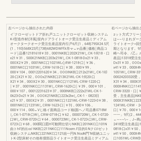
左ページから抽出された内容
右ページから抽出
イ‘クローゼットドア折れ戸ユニットクローゼット収納システム
zット方式フリー
K-l型造作材(洋風)室内ドアライトオーク受注生産品ミディアム
は~~りまれダー
オークタークオーク受注生産品室内引戸6尺(1，648)795X24.5尺
ライトオーク=回
(1，193)568X23尺(738)682WDWFfλ市-v-←v-品番￨価格￨商品コ
期となります。9尺(2
ード￨品番12181618￥33，0001NKB口202X21WしCK-1伺18・口
崎ヘ司令、/乙』ル
x21￥31，500X21NKB口203x21WしCK-1-0818-Dx21￥33，
産品)13318受注生
00OX2￥29，0001NKC口1021WL心RW-1218-口￨￥36，
Dx31￥33，OOO
0001NKC口1031WしCRW-1618-口￨￥38，000￥99，
x41￥33，000X4
000￥104，00012201620￥34，OOOlNKB口212x21WしCK-1叩
1051WしCRW-3
20-口X21￥32，OOOx21NKB口213X21WL-CK-1伺20-口
00024203320
X21￥34，00OX2￥30，0001NKC口1121WL-CRW-1220-口
X31￥34，000X3
￨￥37，0001NKC口1131WしCRW-1620-口￨￥39，000￥101，
000X4NKC口114
000￥107，00012231623￥37，000INKB口222x21WL-CK-1-
CRW-3320・口￨￥
0623-Dx21￥34，OOOX21NKB口223x2lwしCK-1・0823日
受，主生産品)NKB口
x21￥37，00OX2￥31，0001NKC口1221WL-CRW-1223-0￥38，
000X31NKB口22
0001NKC口1231WしCRW-1623-口￨￥刊，000￥106，
1241WL-CRW・2
000￥114，000←Vじ格イ面商品コード格{面ヘノ司品番0718W
口￨￥70，000￥
しCK-1-0718-口WしCRW-0718-口￥62，0000720WしCK-1-0720-
一一」9尺(2，444)
口WしCRW-0720-口￥64，0000723WしCK-1-0723-口WしCRW-
←~~~\~，J~
0723-口￥68，000関口図H可動間仕切りNKB口201NKC口101N
2418受注生産品)1
由トhF的出∞‘-NKB口211NKC口111N∞m.F目的0.Nクロlゼット
0818-口x31￥50
収納システムNKB口221NKC口121凶一円N.N∞N門‘N収納ユニッ
x41￥50，000X4
トK-2型床材その他有償部品ライトオーク受注生産品ミディアム
口1051WL-CRW