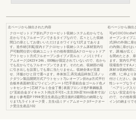
左ページから抽出された内容
右ページから抽出
クローゼットドア折れ戸クローゼット収納システム右からでも
可yrCOlCOlc
左からでもフルオーブンできるタイプなので、広々とした収納
オーブンタイプニ
間口の扉としてお使いいただけまホワイドな12尺までありま
式(枠の外側に扉
す。造作材(洋風)室内ドアクロlセット収納システム床材室内引
の内側に扉がはい
戸可動間仕切り収納ユニットその他有償部品Aクローセットドア
す。調.幅が広く
アウトセット方式フルオープン歩イプメ宮ルエ・ノジ(ミテEィ
を閉めたとき、扉
アムオーク)2423￥246，000軸が固定されていないので、右から
ます。室内引戸可
でも左からでもフルオープンできます。そのため、収納部の端
現場造作ですAメ
に引き出しを設置しでも扉に当たりません。収納全体が見渡
床材ヨ収納内部に
せ、洋服がひと目で選べます。本体加工;斉完成品枠加工済ノッ
の際、lこ枠より
クダウン製品開閉方式アウトセット7)レオープン折れp方式平行
付けください。(納
合板本表面材t亙ピワイピングシートf巴手亜鉛合金ゴールド色メ
性シャープなライ
ッキセンター￨芯材アルミ合金丁番￨表面ブロンズ色P車鋼板及
「ベアリング入り
ひ'亙鉛合金ダイキャス卜持j主不可E~;主主35h歪'îtlml基本寸法/
にない安定走行を
納まり参考図P.199⑧受注生産品は受注後約2週間位の納期とな
ので、その他有償
りま1九ライトオーク受，主生r品ミディアムオークタFークオー
イン)の納まりで
ク受注生産品102