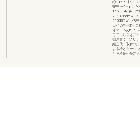
称~1*1*O枠NHB
守守I一?﹄nunM
140mmNQG口20
203168mmWL-K
2000R口WL-KBW
口417称一体一
守マI一勺ζnunu
弓二〈片引き戸〉
御注意ください。(
組立代・取付代・
よる枠とケーシン
引戸枠幅の決定方