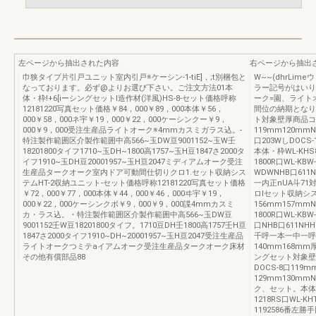
左ページから抽出された内容
右ページから抽出
巾狭タイプ片引戸ユニット室内引戸※ケーシン-1-tiE]，;t別梱包と
W~~(dhrLi
なっております。必ず@よりお選び下さい。ご注文方法01本
ラー記号がはいり
体・枠!+6[iーシングセットl造作材(洋風)HS-8-セット価格呼称
ーク=園、ライト
12181220写真セット価格￥84，000￥89，000本体￥56，
間位の納期となり
000￥58，000ネ宇￥19，000￥22，000ケーシンクー￥9，
ト対象壁厚商品コード
000￥9，000受注生産品ライトオーク※4mmカスミガラス込。-
119mm120mmN
特注製作範囲区介製作範囲中高566~玉DW亘9001152~玉W壬
口203WしDOC
18201800タイフ1710~玉DH~1800高1757~玉H豆1847さ2000タ
本体・枠WL-KHS8-
イフ1910~玉DH豆20001957~玉H亘2047ミディアムオーク受注
1800R口WL-KB
生産品タークオーク室内ドア可動間仕切りクロ1.セット収納シス
WDWNHB口611N
テムHT-2収納ユニット-セット価格呼称12181220写真セット価格
一内正nUA斗71
￥72，000￥77，000本体￥44，000￥46，000ヰ宇￥19，
ロlセット収納システ
000￥22，000ケーシンクボ￥9，000￥9，000諜4mmカスミ
156mm157mmN
カ・ラス込。・特注製作範囲区介製作範囲中高566~玉DW豆
1800R口WL-KBW-
9001152壬W豆18201800タイフ。1710豆DH壬1800高1757壬H亘
口NHB口611NHH
1847さ2000タイフ1910~DH~20001957~玉H亘2047受注生産品
千呼一本一中一呼一
ライトオークつミテaイアムオーク受注生産品タークオーク床材
140mm168
その他有償部品88
ングセット対象壁厚
DOCS-8口119m
129mm130mm
ク、セット。本体・枠
1218RS口WL-KH
1192586番左勝