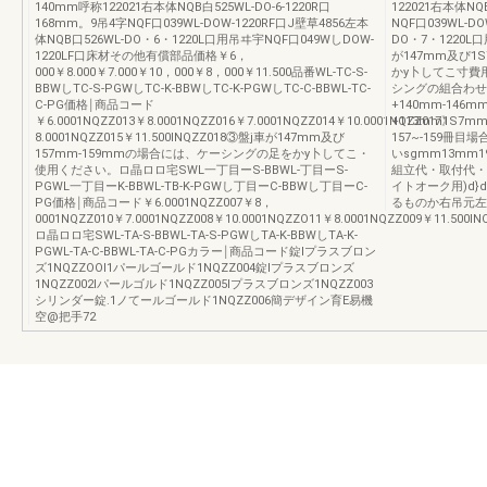
140mm呼称122021右本体NQB白525WL-DO-6-1220R口
122021右本体NQ
168mm。9吊4字NQF口039WL-DOW-1220RF口J壁草4856左本
NQF口039WL-D
体NQB口526WL-DO・6・1220L口用吊ヰ宇NQF口049WしDOW-
DO・7・1220L口
1220LF口床材その他有償部品価格￥6，
が147mm及ぴ1
000￥8.000￥7.000￥10，000￥8，000￥11.500品番WL-TC-S-
かy卜してこ寸費
BBWしTC-S-PGWしTC-K-BBWしTC-K-PGWしTC-C-BBWL-TC-
シングの組合わせ。
C-PG価格￨商品コード
+140mm-146m
￥6.0001NQZZ013￥8.0001NQZZ016￥7.0001NQZZ014￥10.0001NQZZ017》
+113mm1S7mm
8.0001NQZZ015￥11.500INQZZ018③盤j車が147mm及び
157~-159冊
157mm-159mmの場合には、ケーシングの足をかy卜してこ・
いsgmm13mm1
使用ください。ロ晶ロロ宅SWL一丁目ーS-BBWL-丁目ーS-
組立代・取付代・
PGWL一丁目ーK-BBWL-TB-K-PGWし丁目ーC-BBWし丁目ーC-
イトオーク用)d}
PG価格￨商品コード￥6.0001NQZZ007￥8，
るものか右吊元左側
0001NQZZ010￥7.0001NQZZ008￥10.0001NQZZO11￥8.0001NQZZ009￥11.500IN
ロ晶ロロ宅SWL-TA-S-BBWL-TA-S-PGWしTA-K-BBWしTA-K-
PGWL-TA-C-BBWL-TA-C-PGカラー￨商品コード錠lプラスブロン
ズ1NQZZOOl1パールゴールド1NQZZ004錠lプラスブロンズ
1NQZZ002lパールゴルド1NQZZ005Iプラスブロンズ1NQZZ003
シリンダー錠.1ノてールゴールド1NQZZ006簡デザイン育E易機
空@把手72