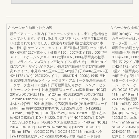
左ページから抽出された内容
右ページから抽出
親子ドアユニット室内ドア※ケーシングセット.~杢〕は別梱包と
薄明O(Q)@VL
なっております。必すfJ@よりお選び下さい。※宅再了li.に沓摺
カラー記号がはい
りは含まれておりません。(別途有1賞品参照)ご注文方法01本
オーク=園、ライ
体・枠I+@Iケーシンク、セットI+~画E造作材(洋風)-セット価格
週間位の納期とな
00・6呼称1220写真セット価格￥180，000本体￥135，000ヰ宇
可動間仕切り呼称1
￥30，000ケーシング￥9，000把手※￥6，000若手写真の把手
000枠￥30，00
は、プラスブロンズCタイプ空錠タイフの価格です。出4mmブ
囲中高12タイプ車見
ロ/ズ色テ・ザインカ'ラス込。-特注製作範囲区ヲテ製作範囲中
五4241172くWく
高12タイフ。車見扉702;;玉DW三五742(親子)子扉404;;玉DW~玉
H孟2059議写真
4241172くWく1232高20タイフ。1886豆DH~2000さ1945;;玉H
の{面待てす受注
玉2059受注生産品ライトオークミディアムオーク受注生産品タ
品タークオークク
ークオーク室内ドア室内引戸可動間仕切り@ケーシンク、セッ
一ン一ケ‘ン一ケ一
トケーシンク'セット対象壁厚商品コードロロ悶番lllmmNQG口
WL-DOCS-8口
201WL-DOCS-8口119mm120mmNQG口202WしDOCS-13口
111mm119mm
129mm130mmNQG口203WしDOCS-19口139mm。本体・枠
¥W1192対象壁厚
本体・枠￨¥W1192対象壁厚いぐ722(親扉)404(子扉)H商品コード
111mm呼称1220
品番lllmm呼称122021右本体NQB口525WしDO・6-1220R口
139mm。9吊ヰ宇
139mm。9ヰ宇NQF口019薄48吊WしDOW-1220RS口壁56左本
体NQB口576WしD
体NQB口526WしDO・6-1220L口用吊キ半NQF口029WしDOW-
1220LS口。本
1220LS口クロlゼッ卜収納システム収納ユニット140mmNQG口
147mm156mmW
201WL-DOCS-8口146mm147mmNQG口202WL-DOCS-13口
NQGC202203N
156mm157mmNQG口203WしDOCS-19口168mm本体・枠
201NQG157m
￨¥W1192対象壁厚いぐ722(親扉)404(子扉)H商品コード品番
壁厚じく!722(親