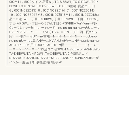
000￥11，500Cタイフ.品番WしTC-S-BBWしTC-S-PGWL-TC-K-
BBWL-TC-K-PGWL-TC-C守BBWL-TC-C-PG価格￨商品コード》
6，0001NQZZ013》8，0001NQZZ016》7，0001NQZZO14》
10，0001NQZZO17￥8，0001NQZ初15￥11，5001NQZZ018ロ
晶ロロ宅..WL・丁目ーS-BBWし丁目-S-PGWL・丁目ーK-BBWし
丁目-K-PGWL・丁目ーC-BBWL丁目C-PGVRIll---7-n︾-au一司l-
Qd一フL--nυ一句l-nu--ー-nu一司l--nu-nu-nu-nu-nu一内Uコ一マ
L-7L-7ι-7ι-7L一7﹄一一-7ムF守L-7ム-マL-7ι一ヲι口四一円v-nuy一
円﹀一円UY一円UY一nv寓剛一N一N一N一N一N一N一︽U-nu-
nu-nu-nU一nub島-AHV一︽HV-AHU-AHV一︽HV-nuuホ-nu-nu-
AU-AU-nu-RM-戸O-OOE'FEAU-00一't面一一一一1一一1イ一￥一
一￥一￥一︾一￥一︾ロ且ロロ宅SWL-TA-S-BBWL-TA-S-PGWL-
TA-K-BBWL-TA-K-PGWしTA-C-BBWL-TA-C-PG商品コド
NQZZOOlNQZZ004NQZZ002NQZZ005NQZZ003NQZZ006デザ
インか一山昔話育E易機空簡@把手70