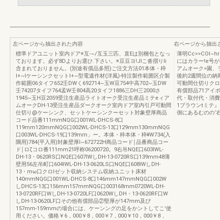
左ページから抽出された内容
右ページから抽出
標準ドアユニット室内ドア※互-~/互玉三匹、直Eは別梱包となっ
薄明Cc>>COl
ております。必ず8Dよりお選ひ.下さい。※豆豆ヨ!JIこ沓摺りli
にはカラー!e号
含まれておりません。(別途有償品多照)ご注文方法01本体・枠
アムオーク=園、
I+~IケーシンクセットI+~型電遺作材(洋風)-特注製作範囲区介製
後約2週間位の納
作範囲06タイフ652壬DWく692714~玉W豆754中高702~玉DW
可動間仕切りクロ
壬74207タイフ764孟W壬804高20タイフ1886三DH三2000さ
有償部品71アイ
1945~玉H豆2059受注生産品ライトオーク受注生産品ミテeィア
代・取付代・消費
ムオークDH-13受注生産品ダークオーク室内ドア室内引戸可動間
1ブラウンtミテ
仕切り@ケーシンク、セットケーシンクーセット対象壁厚商品
側にあるむのの‘右吊
コード品番111mmNQG口001WL-DHCS-8口
119mm120mmNQG口002WL-DHCS-13口129mm130mmNQG
口003WL-DHCS-19口139mm」ー。本体・枠本体・枠¥W734(入
隅用)784(平入用)対象壁厚I~672722H商品コード￨品番商品コー
ド￨ロζコロ番111mm21呼称06200720。9右吊NQE口603IWL-
DH-13・0620RS口NQE口607IWしDH-13-0720RS口139mm48薄
壁用56左吊町口604IWL-DH-13-0620LS口NQE口608IWしDH-
13・mω口クロlゼッ卜収納システム収納ユニット床材
140mmNQG口001WL-DHCS-8口146mm147mmNQG口002W
しDHCS-13口156mm157mmNQG口003168mm0720WL-DH-
13-0720RF口WしDH-13-0720LF口0620WしDH・13-0620RF口W
しDH-13-0620LF口その他有償部品②堅厚が147mm及び
157mm-159mmの場合には、ケーンングの足をかントしてこ'使
用ください。価格￥6，000￥8，000￥7，000￥10，000￥8，