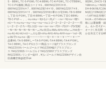
S・BBWしTC-S-PGWL-TC-K-BBWL-TC-K-PGWしTC-C守BBWし
002WしDHCS-1
TC-C-PG価格￨商品コード￥6，0001NQZZ013￥8，
168mmムーNQE口1
0001NQZZ016￥7，0001NQZ初14￥10，0001NQZZ017￥8，
DH-8-0618LF口0
0001NQZZ015￥11，5001NQZZ018ロ畢ロロ宅SWL-TB-S-BBW
NQE口159NQE
し丁目-S-PGWし丁目-K-BBWL一丁目ーK-PGWL丁目C-BBWL-
~1;tl!f16I左吊噌
TB-C-PGf-﹃，，-nu-nku一旬l-QJ一内〆﹄-↑nv一句l-nv一噌1-
tnUA﹃rD140
nU一't--nu-nu一nu一nu一nu一nuコ-Z一Z一Z一Z一Z一Z一一-司
格には運倣費・組
L一Z一Z一Z-7ι一司Lロ旧一nv一nv一nv一円V一円UY一円V宮町
ん。dJ~竺•fダーク
一N一N一N一N一N一N一︽Hu-向日u-AMu-AHv-nHu--︽Hvb含一
オーク/.吊元間
nu-AU-AU-AU-nU一︽Uも俳l-nHu-AHU-AHu-AHV-nuv一'nd一民
か左吊元てす出¥同
u-06-守r-nu-no---面一一一一1一一1{一￥一￥一￥一︾一￥一︾
品番WL-TA-S-BBWしーTA-S-PGWL-TA-K-BBWL-TA-K-PGWし
TA-C-BBWしTA-C-PGカラー!商品コード錠fプラスブロンズ
1NQZZOOllパールゴールド1NQZZ004錠1プラスブロン
ス:1NQZZ002!パールゴルド1NQZZ0051プラスブロンズ
INQZZ003シリンダー錠ll1，¥-)レゴールドINQZZ006デザイン自
巨易機空簡@把手64