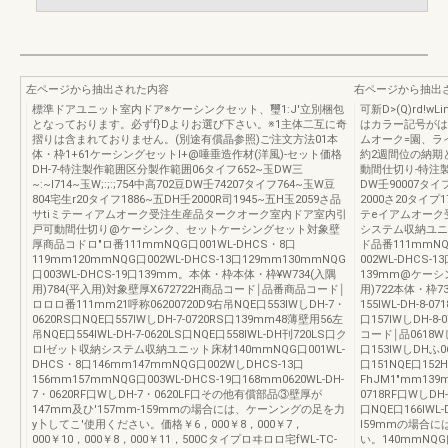
左ページから抽出された内容
右ページから抽出
標準ドアユニット室内ドア※ケーシンクセット、璽1:J'立別梱包
可新D>(Q)rd
となっております。必ずf}Dよりお選び下さい。※1主体二互に奇
はカラー記号がは
摺りは含まれておりません。(別途有償晶参照)ご注文方法01本
ムオーク=園、ラ
体・枠1+61ケーシングセットI+@唾垂造作材(洋風)-セット価格
約2週間位の納期
DH-7-特注製作範囲区分製作範囲06タイフ652~玉DW三
動間仕切り-特注
~:~I714~玉W;:;:;754中高702豆DW壬74207タイフ764~玉W豆
DW壬90007タイ
804宅生r20タイフ1886~五DH壬2000R司1945~五H玉2059さ品
2000さ20タイプ
サtiミテーィアムオーク受注生産品タークオーク室内ドア室内引
テeイアムオーク
戸可動間仕切り@ケーシンク、セットケーシングセット対象壁
システム収納ユニ
厚商品コドロ"ロ番111mmNQG口001WL-DHCS・8口
ド品番111mmNQ
119mm120mmNQG口002WL-DHCS-13口129mm130mmNQG
002WL-DHCS-
口003WL-DHCS-19口139mm。本体・枠本体・枠¥W734(入隅
139mm@ケーシ
用)784(平入用)対象壁厚X672722H商品コード￨品番商品コード￨
用)722本体・枠7
ロロロ番111mm21呼称06200720D9右吊NQE口553IWしDH-7・
155IWL-DH-8-0
0620RS口NQE口557IWしDH-7-0720RS口139mm48薄壁用56左
口157IWしDH-8-
吊NQE口554IWL-DH-7-0620LS口NQE口558IWL-DH刊720LS口ク
コード￨品0618WしD
ロlゼット収納システム収納ユニット床材140mmNQG口001WL-
口153IWしDHふ06
DHCS・8口146mm147mmNQG口002WしDHCS-13口
口151NQE口15
156mm157mmNQG口003WL-DHCS-19口168mm0620WL-DH-
FhJM1"mm13
7・0620RF口WしDH-7・0620LF口その他有償部品③壁厚が
0718RF口WしDH-
147mm及ひ'157mm-159mmの場合には、ケーンングの足を力
口NQE口166IWL
y卜してこ'使用ください。価格￥6，000￥8，000￥7，
l59mmの場合
000￥10，000￥8，000￥11，500Cタイプロヰロロ宅fWL-TC-
い。140mmNQG口