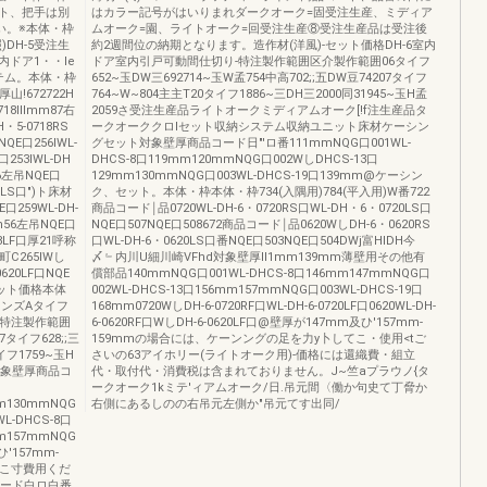
yト、把手は別
はカラー記号がはいりまれダークオーク=固受注生産、ミディア
い。※本体・枠
ムオーク=園、ライトオーク=回受注生産⑧受注生産品は受注後
DH-5受注生
約2週間位の納期となります。造作材(洋風)-セット価格DH-6室内
ドア1・・le
ドア室内引戸可動間仕切り-特注製作範囲区介製作範囲06タイフ
テム。本体・枠
652~玉DW三692714~玉W孟754中高702;;五DW豆74207タイフ
山!672722H
764~W~804主主T20タイフ1886~三DH三2000同31945~玉H孟
8lllmm87右
2059さ受注生産品ライトオークミディアムオーク[!f注生産品タ
・5-0718RS
ークオーククロlセット収納システム収納ユニット床材ケーシン
QE口256IWL-
グセット対象壁厚商品コード日"'ロ番111mmNQG口001WL-
口253IWL-DH
DHCS-8口119mm120mmNQG口002WしDHCS-13口
56左吊NQE口
129mm130mmNQG口003WL-DHCS-19口139mm@ケーシン
20LS口")ト床材
ク、セット。本体・枠本体・枠734(入隅用)784(平入用)W番722
口259WL-DH-
商品コード￨品0720WL-DH-6・0720RS口WL-DH・6・0720LS口
8mm56左吊NQE口
NQE口507NQE口508672商品コード￨品0620WしDH-6・0620RS
18LF口厚21呼称
口WL-DH-6・0620LS口番NQE口503NQE口504DWj富HIDH今
C町C265IWし
〆﹄内川U細川崎VFhd対象壁厚ll1mm139mm薄壁用その他有
0620LF口NQE
償部品140mmNQG口001WL-DHCS-8口146mm147mmNQG口
真セット価格本体
002WL-DHCS-13口156mm157mmNQG口003WL-DHCS-19口
ンズAタイフ
168mm0720WしDH-6-0720RF口WL-DH-6-0720LF口0620WL-DH-
-特注製作範囲
6-0620RF口WしDH-6-0620LF口@壁厚が147mm及ひ'157mm-
タイフ628;;三
159mmの場合には、ケーンングの足を力y卜してこ・使用<tご
イフ1759~玉H
さいの63アイホリー(ライトオーク用)-価格には還織費・組立
対象壁厚商品コ
代・取付代・消費税は含まれておりません。J~竺aプラウノ{タ
ークオーク1kミテ'ィアムオーク/日.吊元間〈働か句史て丁脅か
mm130mmNQG
右側にあるしのの右吊元左側か"吊元てす出同/
L-DHCS-8口
mm157mmNQG
'157mm-
てこ寸費用くだ
コード白ロ白番