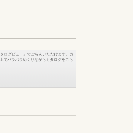
タログビュー」でごらんいただけます。カ
b上でパラパラめくりながらカタログをごら