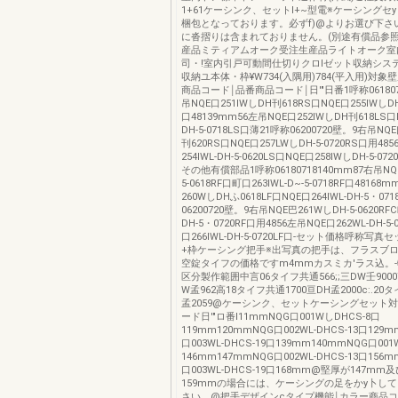
1+61ケーシンク、セットI+~型電※ケーシングセ
梱包となっております。必ずf)@よりお選び下さ
に沓摺りは含まれておりません。(別途有償品参照)
産品ミティアムオーク受注生産品ライトオーク室内
司・!室内引戸可動間仕切りクロlゼット収納シス
収納ユ本体・枠¥W734(入隅用)784(平入用)対象壁厚
商品コード￨品番商品コード￨日'"日番1呼称0618071
吊NQE口251IWしDH刊618RS口NQE口255IWしDH
口48139mm56左吊NQE口252IWしDH刊618LS口N
DH-5-0718LS口薄21呼称06200720壁。9右吊NQE
刊620RS口NQE口257LWしDH-5-0720RS口用48
254IWL-DH-5-0620LS口NQE口258IWしDH-5-07
その他有償部品1呼称06180718140mm87右吊NQE
5-0618RF口町口263IWL-D~-5-0718RF口4816
260WしDHふ0618LF口NQE口264IWL-DH-5・07
06200720壁。9右吊NQE巴261WしDH-5-0620RF
DH-5・0720RF口用4856左吊NQE口262WL-DH-5-
口266IWL-DH-5-0720LF口-セット価格呼称写
+枠ケーシング把手※出写真の把手は、フラスブロ
空錠タイフの価格ですm4mmカスミカ'ラス込。
区分製作範囲中言06タイフ共通566;;三DW壬90007
W孟962高18タイフ共通1700亘DH孟2000c:.20タ
孟2059@ケーシンク、セットケーシングセット
ード日'"ロ番l11mmNQG口001WしDHCS-8口
119mm120mmNQG口002WL-DHCS-13口129
口003WL-DHCS-19口139mm140mmNQG口001W
146mm147mmNQG口002WL-DHCS-13口156
口003WL-DHCS-19口168mm@堅厚が147mm及ひ
159mmの場合には、ケーシングの足をかy卜し
さい。@把手デザインcタイプ機能￨カラー商品