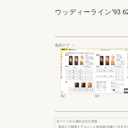
ウッディーライン’93 62-6
室内ドア
62
63
左ページから抽出された内容
室内ドア標準ドアユニット造作材(洋風)ご注文方