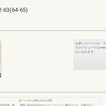
3(64-65)
お探しのページは「カ
タログビューではwe
んになれます。
右ページから抽出された内容
法01本体・枠
薄明~(Q)dl\VLime-ウッテ'ィーライン-商品コード、品番の口に