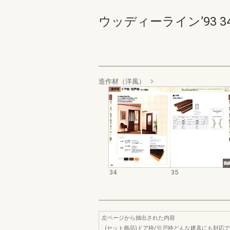
ウッディーライン’93 34-3
造作材（洋風）
34
35
左ページから抽出された内容
(セット商品)ドア枠/引戸枠どんな建具にも対応