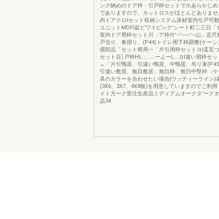
ング納めのドア枠・引戸枠セットでホあらかじめ
でありますので、カットロスがほとんどありません
内ドアクロlセット収納システム床材室内引戸可
ユニットMDFI盆ビワイピンク'シート町二三日
室内ドア用枠セット川〈ア枠什'--'------'---山」
戸当り、沓摺り、(P44)トイレ用下枠調整(ケーシ
償部品「セット商局一「片引用枠セットヨI孟瓦つ
セット百￨戸枠HL.::....:.ーよーL...ヨl違い用枠
←「片引鴨居、引違い鴨居、中鴨居、吊り束(P45
引違い敷居、無目敷居」無目枠、無日中堅枠〈ケ
具のカラーを合わせたい場合{ウッティーライン)
(3X6、3X7、4X8板)を用意していますのでご利
イト方ーク受注生産品ミディアムオークタ'ーク
品34