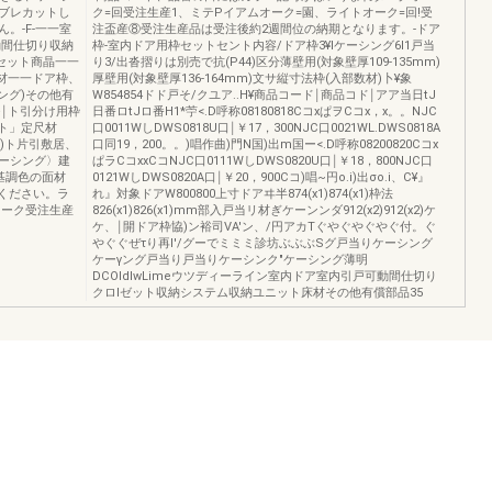
ブレカットし
ク=回受注生産1、ミテPイアムオーク=園、ライトオーク=回!受
。-F-一一室
注盃産⑧受注生産品は受注後約2週間位の納期となります。-ドア
動間仕切り収納
枠-室内ドア用枠セットセント内容/ドア枠3¥lケーシング6I1戸当
「セット商晶一一
り3/出沓摺りは別売で抗(P44)区分薄壁用(対象壁厚109-135mm)
定尺材一一ドア枠、
厚壁用(対象壁厚136-164mm)文サ縦寸法枠(入部数材)卜¥象
ング)その他有
W854854ドド戸そ/クユア..H¥商品コード￨商品コド￨アア当日tJ
￨ト引分け用枠
日番ロtJロ番H1*苧<.D呼称08180818CコxぱヲCコx，x。。NJC
セット」定尺材
口0011WしDWS0818U口￨￥17，300NJC口0021WL.DWS0818A
)ト片引敷居、
口同19，200。。)唱作曲)門N国)出m国ー<.D呼称08200820Cコx
ーシング〉建
ぱラCコxxCコNJC口0111WしDWS0820U口￨￥18，800NJC口
基調色の面材
0121WしDWS0820A口￨￥20，900Cコ)唱~円o.i)出σo.i、C¥』
用ください。ラ
れ』対象ドアW800800上寸ドアヰ半874(x1)874(x1)枠法
オーク受注生産
826(x1)826(x1)mm部入戸当リ材ぎケーンンダ912(x2)912(x2)ケ
ケ、￨開ドア枠協)ン裕司VA'ン、/円アカTぐやぐやぐやぐ付。ぐ
やぐぐぜτり再l'/グーでミミミ診坊ぶぶぶSグ戸当りケーシング
ケーγング戸当り戸当りケーシンク"ケーシング薄明
DCOldlwLimeウツディーライン室内ドア室内引戸可動間仕切り
クロlゼット収納システム収納ユニット床材その他有償部品35