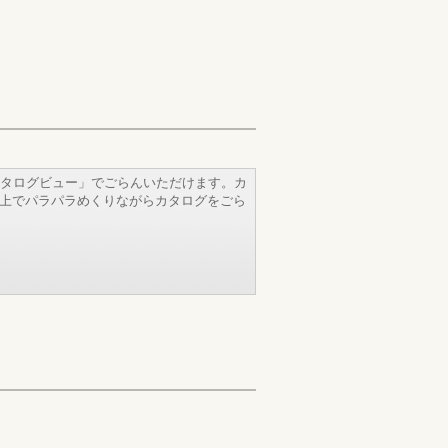
タログビュー」でごらんいただけます。カ
b上でパラパラめくりながらカタログをごら