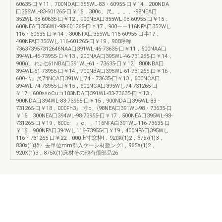
60635-口￥11，700NDA口355WL-83・60955-口￥14，200NDA
口356WL-83-601265-口￥16，300c、尺。。。、-98NEA口
352WL-98-60635-口￥12，900NEA口355WL-98-60955-口￥15，
600NEA口356WL-98-601265-口￥17，900ーー116NFA口352Wし
116・60635-口￥14，300NFA口355WL-116-60955-口半17，
400NFA口356Wし116-601265-口￥19，900呼称
736373957312646NAA口391WL-46-73635-口￥11，500NAA口
394WL-46-73955-ロ￥13，200NAA口395WL-46-731265-口￥14，
900((、れ;;七61NBA口391WL-61・73635-口￥12，800NBA口
394WL-61-73955-口￥14，700NBA口395WL-61-731265-口￥16，
600~\』尺74NCA口391Wし74・73635-口￥13，600NCA口
394WL-74-73955-口￥15，600NCA口395Wし74-731265-口
￥17，600××oCuコ183NDA口391WL-83-73635-口￥13，
900NDA口394WL-83-73955-口￥15，900NDA口395WL-83・
731265-口￥18，000Fh3』.寸c、{98NEA口391WL-98・73635-口
￥15，300NEA口394WL-98-73955-口￥17，500NEA口395WL-98-
731265-口￥19，800c、』c、」116NFA白391WL-116-73635-口
￥16，900NFA口394Wし116-73955-口￥19，400NFA口395Wし
116・731265-口￥22，000上寸窓枠l，920X(1)2，875x(1)3，
830x(1)枠〉去単位mm部入ケーシ材数ングl，965X(1)2，
920X(1)3，875X(1)床材その他有償部品26