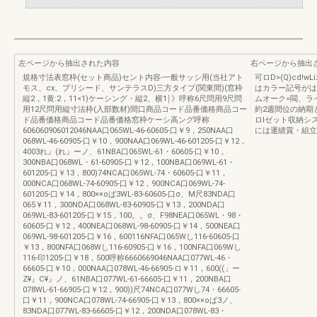
左ページから抽出された内容
右ページから抽出
規格寸法表窓枠(セット商品)セント内容-一般サッシ用(当社アト
可ロD>(Q)cd
モス、cx、プリシード、サンテラスD)三方タイプ(関東間)(窓枠
はカラー記号がは
縦2，1黄:2，11<1)ケーシング・縦2、横1￨》呼称6尺問用9尺問
ムオーク=閥、ラ
用12尺問用縦寸法枠(入部数材)間口商品コード品番価格商品コー
約2週間位の納期
ド品番価格商品コード品番価格窓枠ケーシ高ング呼称
ロlゼット収納シ
606060906012046NAA口065WL-46-60605-口￥9，250NAA口
には運績賞・組立
068WL-46-60905-口￥10，900NAA口069WL-46-601205-口￥12，
4003れ』(れ』ーノ、61NBA口065WL-61・60605-口￥10，
300NBA口068WL・61-60905-口￥12，100NBA口069WL-61・
601205-口￥13，800)74NCA口065WL-74・60605-口￥11，
000NCA口068WL-74-60905-口￥12，900NCA口069WL-74-
601205-口￥14，800××oぱ3WL-83-60605-口σ、M尺83NDA口
065￥11，300NDA口068WL-83-60905-口￥13，200NDA口
069WL-83-601205-口￥15，100。。σ、F98NEA口065WL・98・
60605-口￥12，400NEA口068WL-98-60905-口￥14，500NEA口
069WL-98-601205-口￥16，600116NFA口065Wし116-60605-口
￥13，800NFA口068Wし116-60905-口￥16，100NFA口069Wし
116-印1205-口￥18，500呼称6660669046NAA口077WL-46・
66605-口￥10，000NAA口078WL-46-66905-ロ￥11，600((」ー
Z¥』C¥』ノ、61NBA口077WL-61-66605-口￥11，200NBA口
078WL-61-66905-口￥12，900))尺74NCA口077Wし74・66605-
口￥11，900NCA口078WL-74-66905-口￥13，800××oぱ3ノ、
83NDA口077WL-83-66605-口￥12，200NDA口078WL-83・