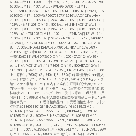
66905-口半14，100σ、ー寸Cコc、』c、』98NEA口077WL-98-
66605-巳￥13，400NEA口078WL-98-66905・口￥15，
500116NFA口077WL-116-66605-口￥14，900NFA口078Wし116-
66905-口￥17，200呼称736073907312046NAA口121WL-46・
73605-口￥10，600NAA口124WL-46-73905-口￥12，200NAA口
125WL-46-731205-口￥13，8003れ』(七61NBA口121WL-61・
73605-口￥11，900NBA口124WL-61-73905-口￥13，600NBA口
125WL-61・731205-口￥15，400~、』尺74NCA口121WL-74・
73605-口￥12，700NCA口124WL-74-73905，口￥14，500NCA
口125Wし74・731205-口￥16，400××CFコ3CコNDA口121WL・
83・73605-口NDA口124WL-83-73905-口NDA口125WL-83・
731205-口ぱヲ寸83￥12，900￥14，800￥16，700e、』e、』
ー98NEA口121WL-98-73605-口￥14，200NEA口124WL-98・
73905-口￥16，300NEA口125WL-98-731205-口￥18，400C¥』
c、J116NFA口121Wし116-73605-口￥15，800NFA口124Wし
116-73905-口半18，200NFA口125Wし116-731205-口￥20，500
上寸窓枠1，760X(1)2，640x(1)3，550x(1)キ辛i圭単位mm部入
ケーシ材数ング1，810x(1)2，680x(1)3，590x(1)クロlゼット収
納システム収納ユニット室内ドア室内引戸可動間仕切りセット
内容-一般サッシ用(当社アトモス、cx、)三方タイプ(関西間)(窓
枠縦横~2，1111)ケーシング・絞2、償1￨ト呼称6_3尺問用9.5尺
問用12，6尺問用縦寸法枠(入部数材)間口称高商品コードロ"ロ番
価格商品コードロロロ番価格商品コード品番価格窓枠ケーシ￨ン
グ呼称606360956012646NAA口352WL-46-60635.口￥9，
600NAA口355WL-46・60955-口￥11，800NAA巴356WL-46-
601265-口￥13，500((ー61NBA口352WL-61-60635-口￥10，
700NBA口355WL・61-60955-口￥13，100NBA口356WL・61-
601265-口￥15，000~、Jc、JIノ、~74NCA口352WL-74-60635-
口￥11，500NCA口355Wし74・60955-口￥13，900NCA口356W
し74-601265-口￥16，000×x1CコCぱ勺383NDA口352WL-83-