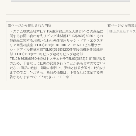
左ページから抽出された内容
右ページから抽出
トステム株式会社本社〒136東京都江東区大島2小1-この商品に
抽出されたテキス
関するお問い合わせ先リビング建材部TEL03(3638)8950・その
他商品に関するお問い合わせ先住宅用サッシ・ドア・エクステ
リア商品相談室TEL03(3638)8181iilii012-012-6001ピル用サァ
シ・ドアピル建材本部TEL03(3638)8230住宅段備機器住器統特
部TEL03(3638)8213リビング建材リビング建材部
TEL03(3638)8950外鐙材トステムセラTEL03(3672)2181商品改良
のため、干告なしに仕織の変更を行うニとがあもますのでごH'<
ださい.商品の色は、印刷の特性上、実物とは多少追うこtがあり
ますのでご，*<だきも、商品の価格は、予告なしに改定する嶋
告がありますのでご1*<だきい.ご111'命11