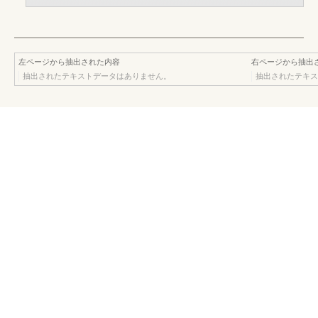
左ページから抽出された内容
右ページから抽出
抽出されたテキストデータはありません。
抽出されたテキス